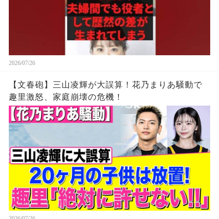
2026/07/26
【文春砲】三山凌輝が大誤算！花乃まりあ騒動で
趣里激怒、家庭崩壊の危機！
2026/07/26