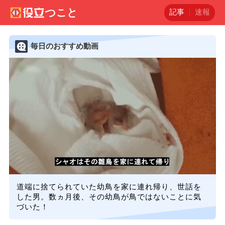
記事
速報
毎日のおすすめ動画
道端に捨てられていた幼鳥を家に連れ帰り、世話を
した男。数ヵ月後、その幼鳥が鳥ではないことに気
づいた！