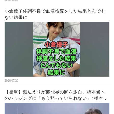
小倉優子体調不良で血液検査をした結果とんでも
ない結果に
2026/07/26
【衝撃】渡辺えりが芸能界の闇を激白。橋本愛へ
のバッシングに「もう黙っていられない」#橋本愛
#渡辺えり #佐藤二朗