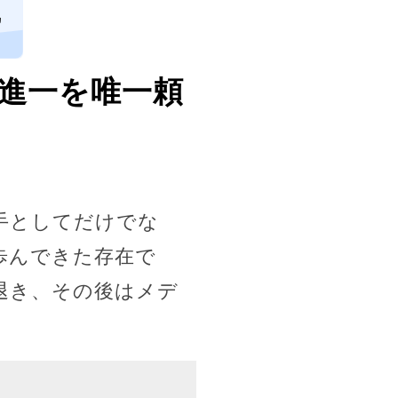
ヵ
森進一を唯一頼
手としてだけでな
歩んできた存在で
退き、その後はメデ