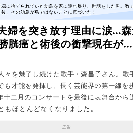
道端に捨てられていた幼鳥を家に連れ帰り、世話をした男。数
月後、その幼鳥が鳥ではないことに気づいた！
夫婦を突き放す理由に涙...
膀胱癌と術後の衝撃現在が...
人々を魅了し続けた歌手・森昌子さん。歌
でも才能を発揮し、長く芸能界の第一線を
年十二月のコンサートを最後に表舞台から
ともほとんどなくなりました。
広告