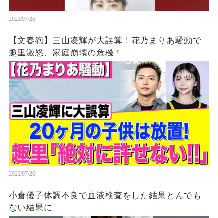
2026/07/26
【文春砲】三山凌輝が大誤算！花乃まりあ騒動で
趣里激怒、家庭崩壊の危機！
2026/07/26
小倉優子体調不良で血液検査をした結果とんでも
ない結果に