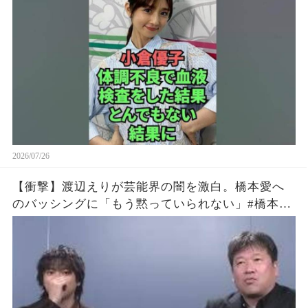
2026/07/26
【衝撃】渡辺えりが芸能界の闇を激白。橋本愛へ
のバッシングに「もう黙っていられない」#橋本愛
#渡辺えり #佐藤二朗