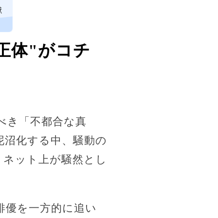
獣
正体"がコチ
べき「不都合な真
泥沼化する中、騒動の
、ネット上が騒然とし
俳優を一方的に追い