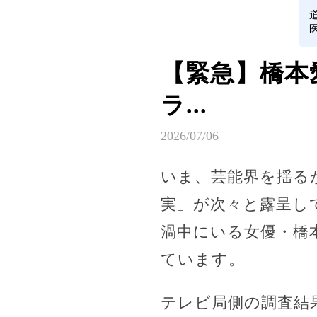
【緊急】橋本
ラ...
2026/07/06
いま、芸能界を揺る
実」が次々と露呈し
渦中にいる女優・橋
ています。
テレビ局側の調査結