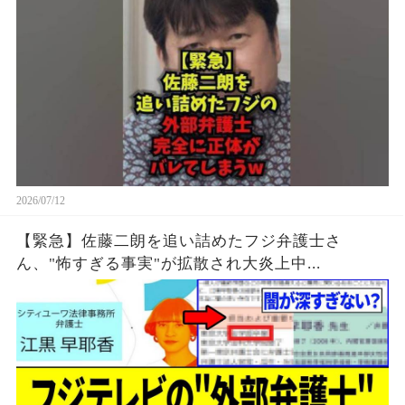
2026/07/12
【緊急】佐藤二朗を追い詰めたフジ弁護士さ
ん、"怖すぎる事実"が拡散され大炎上中...