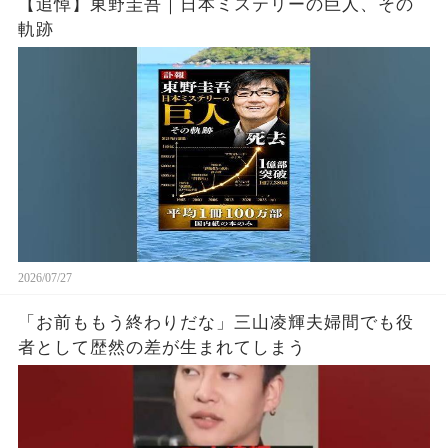
【追悼】東野圭吾｜日本ミステリーの巨人、その
軌跡
2026/07/27
「お前ももう終わりだな」三山凌輝夫婦間でも役
者として歴然の差が生まれてしまう