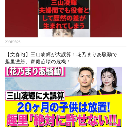
2026/07/26
【文春砲】三山凌輝が大誤算！花乃まりあ騒動で
趣里激怒、家庭崩壊の危機！