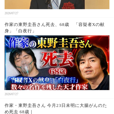
2026/07/27
作家の東野圭吾さん死去、68歳 「容疑者Xの献
身」「白夜行」
2026/07/27
作家・東野圭吾さん 今月23日未明に大腸がんのた
め死去 68歳｜