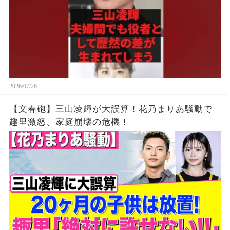
2026/07/26
【文春砲】三山凌輝が大誤算！花乃まりあ騒動で
趣里激怒、家庭崩壊の危機！