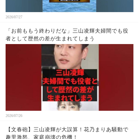
2026/07/27
「お前ももう終わりだな」三山凌輝夫婦間でも役
者として歴然の差が生まれてしまう
2026/07/26
【文春砲】三山凌輝が大誤算！花乃まりあ騒動で
趣里激怒、家庭崩壊の危機！