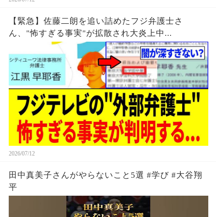
【緊急】佐藤二朗を追い詰めたフジ弁護士さ
ん、"怖すぎる事実"が拡散され大炎上中...
2026/07/12
田中真美子さんがやらないこと5選 #学び #大谷翔
平