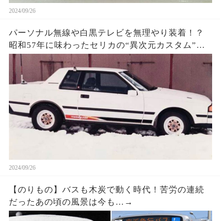
2024/09/26
パーソナル無線や白黒テレビを無理やり装着！？
昭和57年に味わったセリカの“異次元カスタム”と
今も実家に残る意外な遺産！
2024/09/26
【のりもの】バスも木炭で動く時代！苦労の連続
だったあの頃の風景は今も…→