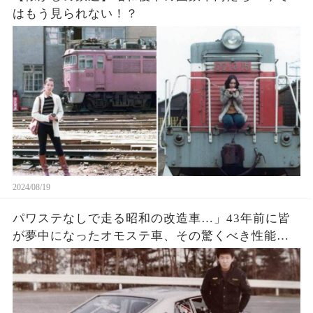
はもう見られない！？
2024/08/19
パワステなしで走る昭和の改造車…」43年前に皆
が夢中になったオモステ車、その驚くべき性能と
は？【驚愕】