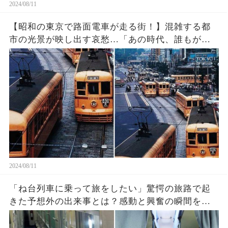
2024/08/11
【昭和の東京で路面電車が走る街！】混雑する都
市の光景が映し出す哀愁…「あの時代、誰もが当
たり前に横断していた」昭和の驚きの交通事情と
は？
2024/08/11
「ね台列車に乗って旅をしたい」驚愕の旅路で起
きた予想外の出来事とは？感動と興奮の瞬間を追
う