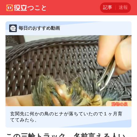
記事
速報
毎日のおすすめ動画
玄関先に何かの鳥のヒナが落ちていたので１ヶ月育
ててみたら、
この三輪トラック、名前言える人い