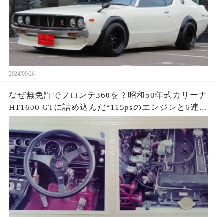
2024/09/26
なぜ無免許でフロンテ360を？昭和50年式カリーナ
HT1600 GTに詰め込んだ“115psのエンジンと6連ラ
ッパ”が秘める衝撃の走り！