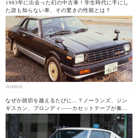
1983年に出会った幻の中古車！学生時代に手にし
た誰も知らない車、その驚きの性能とは？
2024/09/29
なぜか踏切を越えるたびに…？ノーランズ、ジン
ギスカン、ブロンディ――カセットテープが奏で
た昭和の懐かしき“苦労”とその真相！