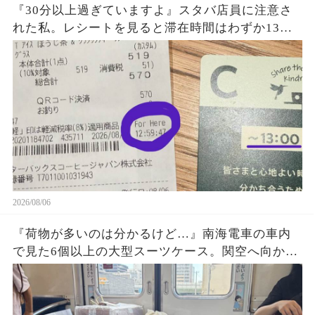
『30分以上過ぎていますよ』スタバ店員に注意さ
れた私。レシートを見ると滞在時間はわずか13
秒？『For Here 12:59:41』という謎の表示に困
惑…一体何を基準に数えていたのか確認した結果
2026/08/06
『荷物が多いのは分かるけど…』南海電車の車内
で見た6個以上の大型スーツケース。関空へ向かう
旅行客の荷物が乗降口を塞ぎ、周囲が避け続けた
理由に考えさせられた