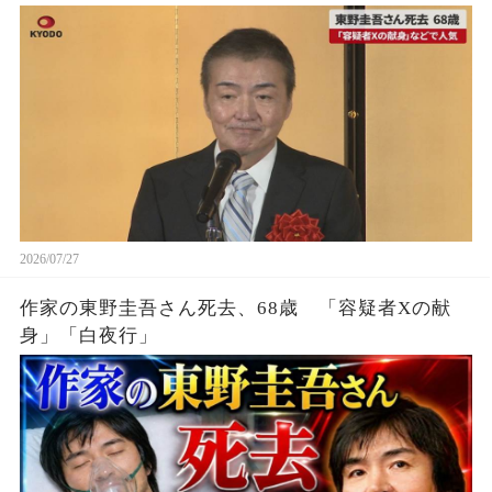
2026/07/27
作家の東野圭吾さん死去、68歳 「容疑者Xの献
身」「白夜行」