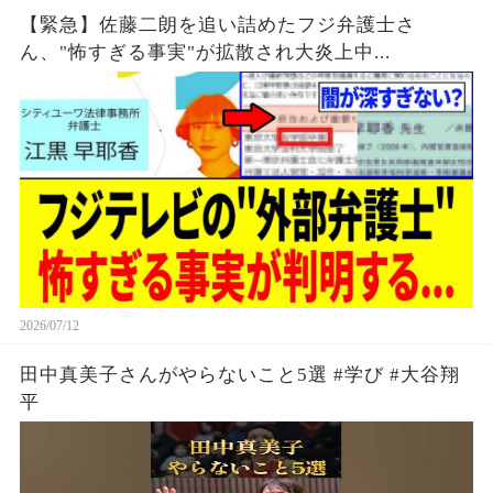
【緊急】佐藤二朗を追い詰めたフジ弁護士さ
ん、"怖すぎる事実"が拡散され大炎上中...
2026/07/12
田中真美子さんがやらないこと5選 #学び #大谷翔
平