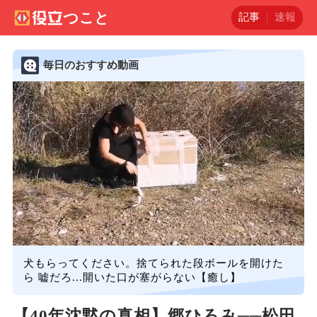
記事
速報
毎日のおすすめ動画
犬もらってください。捨てられた段ボールを開けた
ら 嘘だろ...開いた口が塞がらない【癒し】
【40年沈黙の真相】郷ひろみ──松田