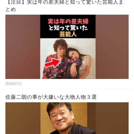
【注目】実は年の差夫婦と知って驚いた芸能人ま
とめ
2026/07/12
佐藤二朗の事が大嫌いな大物人物３選