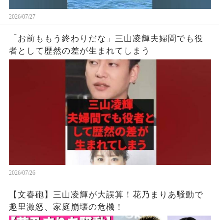
2026/07/27
「お前ももう終わりだな」三山凌輝夫婦間でも役
者として歴然の差が生まれてしまう
2026/07/26
【文春砲】三山凌輝が大誤算！花乃まりあ騒動で
趣里激怒、家庭崩壊の危機！