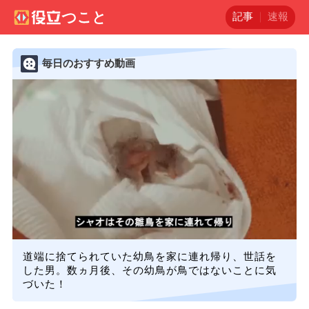
記事
速報
毎日のおすすめ動画
道端に捨てられていた幼鳥を家に連れ帰り、世話を
した男。数ヵ月後、その幼鳥が鳥ではないことに気
づいた！