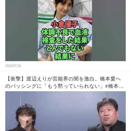
2026/07/26
【衝撃】渡辺えりが芸能界の闇を激白。橋本愛へ
のバッシングに「もう黙っていられない」#橋本愛
#渡辺えり #佐藤二朗