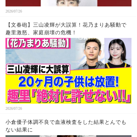
2026/07/26
【文春砲】三山凌輝が大誤算！花乃まりあ騒動で
趣里激怒、家庭崩壊の危機！
2026/07/26
小倉優子体調不良で血液検査をした結果とんでも
ない結果に