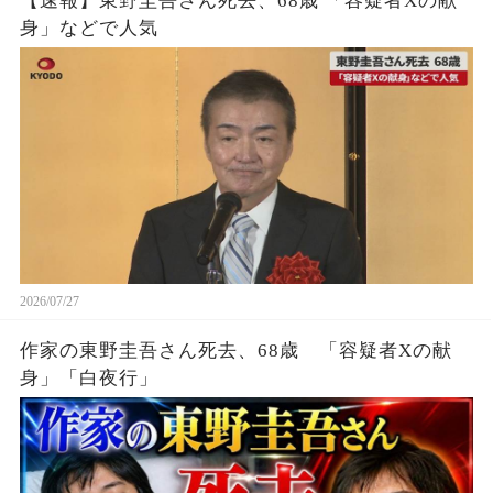
【速報】東野圭吾さん死去、68歳 「容疑者Xの献
身」などで人気
2026/07/27
作家の東野圭吾さん死去、68歳 「容疑者Xの献
身」「白夜行」