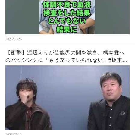
2026/07/26
【衝撃】渡辺えりが芸能界の闇を激白。橋本愛へ
のバッシングに「もう黙っていられない」#橋本愛
#渡辺えり #佐藤二朗