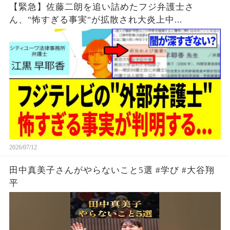
【緊急】佐藤二朗を追い詰めたフジ弁護士さ
ん、"怖すぎる事実"が拡散され大炎上中...
2026/07/12
田中真美子さんがやらないこと5選 #学び #大谷翔
平