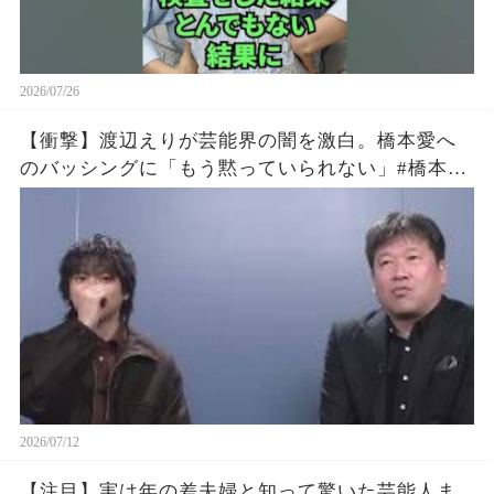
2026/07/26
【衝撃】渡辺えりが芸能界の闇を激白。橋本愛へ
のバッシングに「もう黙っていられない」#橋本愛
#渡辺えり #佐藤二朗
2026/07/12
【注目】実は年の差夫婦と知って驚いた芸能人ま