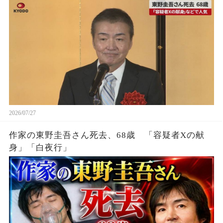
2026/07/27
作家の東野圭吾さん死去、68歳 「容疑者Xの献
身」「白夜行」