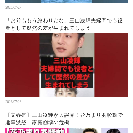
2026/07/27
「お前ももう終わりだな」三山凌輝夫婦間でも役
者として歴然の差が生まれてしまう
2026/07/26
【文春砲】三山凌輝が大誤算！花乃まりあ騒動で
趣里激怒、家庭崩壊の危機！