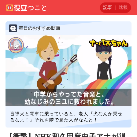
記事
速報
毎日のおすすめ動画
盲導犬と電車に乗っていると、老人『犬なんか乗せ
るなよ！』それを隣で見た人がなんと！
【衝撃】NHK和久田麻由子アナが退