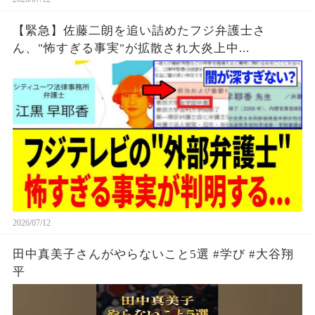
【緊急】佐藤二朗を追い詰めたフジ弁護士さ
ん、"怖すぎる事実"が拡散され大炎上中...
2026/07/12
田中真美子さんがやらないこと5選 #学び #大谷翔
平