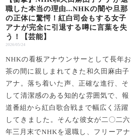
職した本当の理由...NHKの闇や旦那
の正体に驚愕！紅白司会もする女子
アナが完全に引退する噂に言葉を失
う！【芸能】
2026/05/24
NHKの看板アナウンサーとして長年お
茶の間に親しまれてきた和久田麻由子
アナ。落ち着いた声、正確な進行、そ
して清潔感のある知的な雰囲気で、報
道番組から紅白歌合戦まで幅広く活躍
してきました。そんな彼女が二〇二六
年三月末でNHKを退職し、フリーアナ