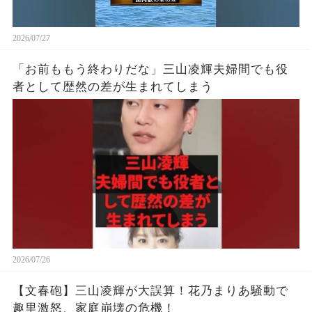
2026/07/27
「お前ももう終わりだな」三山凌輝夫婦間でも役
者として歴然の差が生まれてしまう
2026/07/26
【文春砲】三山凌輝が大誤算！花乃まりあ騒動で
趣里激怒、家庭崩壊の危機！