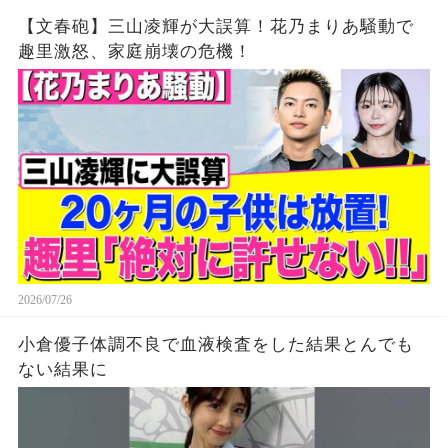
【文春砲】三山凌輝が大誤算！花乃まりあ騒動で
趣里激怒、家庭崩壊の危機！
2026/07/26
小倉優子体調不良で血液検査をした結果とんでも
ない結果に