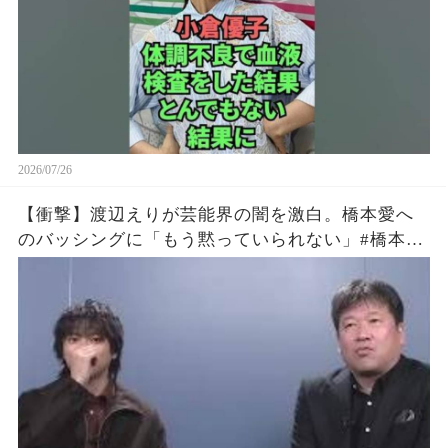
2026/07/26
【衝撃】渡辺えりが芸能界の闇を激白。橋本愛へ
のバッシングに「もう黙っていられない」#橋本愛
#渡辺えり #佐藤二朗