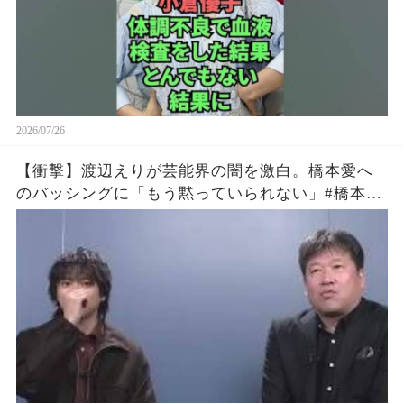
2026/07/26
【衝撃】渡辺えりが芸能界の闇を激白。橋本愛へ
のバッシングに「もう黙っていられない」#橋本愛
#渡辺えり #佐藤二朗