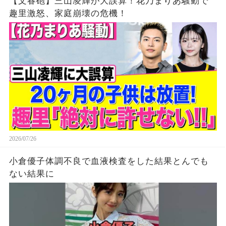
【文春砲】三山凌輝が大誤算！花乃まりあ騒動で
趣里激怒、家庭崩壊の危機！
2026/07/26
小倉優子体調不良で血液検査をした結果とんでも
ない結果に