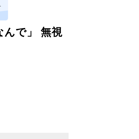
そ
なんで」 無視
。