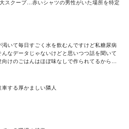
】大スクープ…赤いシャツの男性がいた場所を特定
が渇いて毎日すごく水を飲むんですけど私糖尿病
そんなデータじゃないけどと思いつつ話を聞いて
衆向けのごはんはほぼ味なしで作られてるから自
いといけないのがめんどくさい」と言いだされ、
駐車する厚かましい隣人