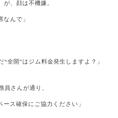
。が、顔は不機嫌。
席なんで」
。
だ“全開”はジム料金発生しますよ？」
。
務員さんが通り、
ペース確保にご協力ください」