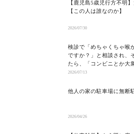
【鹿児島5歳児行方不明
【この人は誰なのか】
2026/07/30
検診で「めちゃくちゃ喉
ですか？」と相談され、
たら、「コンビニとか大
分で塩とか醤油調整しな
2026/07/13
なんか察した。
他人の家の駐車場に無断
2026/04/26