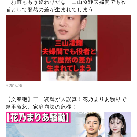
「お前ももう終わりだな」三山凌輝夫婦間でも役
者として歴然の差が生まれてしまう
2026/07/26
【文春砲】三山凌輝が大誤算！花乃まりあ騒動で
趣里激怒、家庭崩壊の危機！