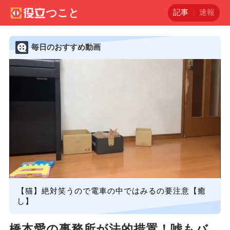
記事
速報
毎日のおすすめ動画
【猫】絶対笑うので電車の中ではみるの要注意【癒
し】
橋本愛の事務所が法的措置！嘘もバ