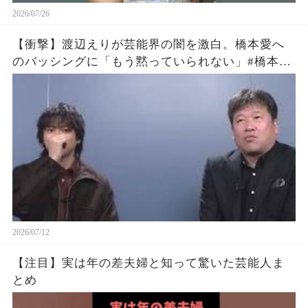
2026/07/26
【衝撃】渡辺えりが芸能界の闇を激白。橋本愛へ
のバッシングに「もう黙っていられない」#橋本愛
#渡辺えり #佐藤二朗
2026/07/12
【注目】実は年の差夫婦と知って驚いた芸能人ま
とめ