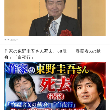
2026/07/27
作家の東野圭吾さん死去、68歳 「容疑者Xの献
身」「白夜行」