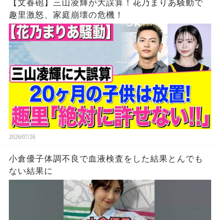
【文春砲】三山凌輝が大誤算！花乃まりあ騒動で
趣里激怒、家庭崩壊の危機！
2026/07/26
小倉優子体調不良で血液検査をした結果とんでも
ない結果に