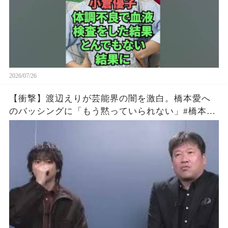
2026/07/26
【衝撃】渡辺えりが芸能界の闇を激白。橋本愛へ
のバッシングに「もう黙っていられない」#橋本愛
#渡辺えり #佐藤二朗