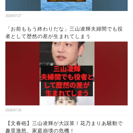
2026/07/27
「お前ももう終わりだな」三山凌輝夫婦間でも役
者として歴然の差が生まれてしまう
2026/07/26
【文春砲】三山凌輝が大誤算！花乃まりあ騒動で
趣里激怒、家庭崩壊の危機！