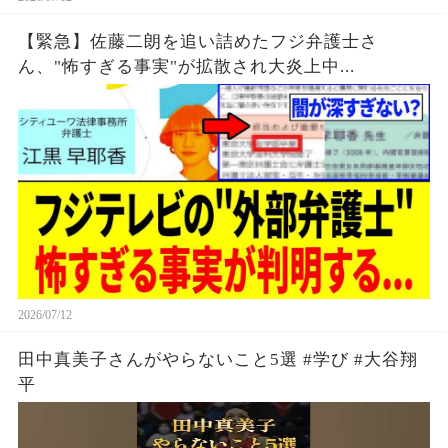
【緊急】佐藤二朗を追い詰めたフジ弁護士さ
ん、"怖すぎる事実"が拡散され大炎上中...
2026/07/12
田中真美子さんがやらないこと5選 #学び #大谷翔
平