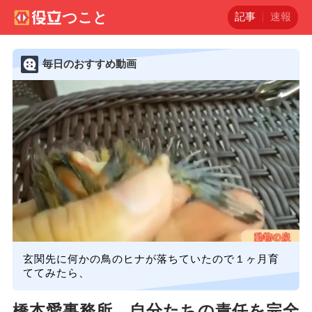
記事
速報
毎日のおすすめ動画
玄関先に何かの鳥のヒナが落ちていたので１ヶ月育
ててみたら、
橋本愛事務所、自分たちの責任を完全