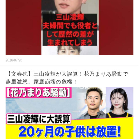
2026/07/26
【文春砲】三山凌輝が大誤算！花乃まりあ騒動で
趣里激怒、家庭崩壊の危機！