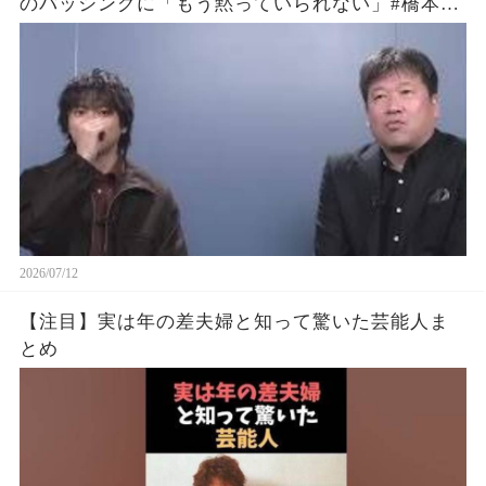
のバッシングに「もう黙っていられない」#橋本愛
#渡辺えり #佐藤二朗
2026/07/12
【注目】実は年の差夫婦と知って驚いた芸能人ま
とめ