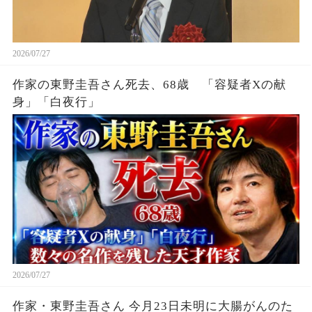
2026/07/27
作家の東野圭吾さん死去、68歳 「容疑者Xの献
身」「白夜行」
2026/07/27
作家・東野圭吾さん 今月23日未明に大腸がんのた