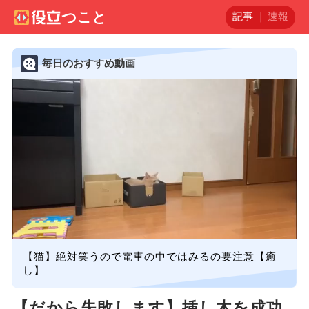
記事
速報
毎日のおすすめ動画
【猫】絶対笑うので電車の中ではみるの要注意【癒
し】
【だから失敗します】挿し木を成功