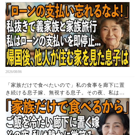
って実印を押し家を即売却→帰国後、他人が住む
家を見た息子は顔面蒼白に
2026/08/06
「家族だけで食べたいので」私の食事を廊下に置
き続ける息子嫁、無視する息子。その夜、私は黙
って姿を消した→翌朝、玄関の張り紙に息子嫁は
顔面蒼白に