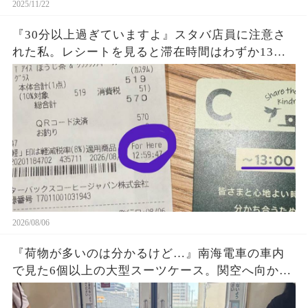
2025/11/22
『30分以上過ぎていますよ』スタバ店員に注意さ
れた私。レシートを見ると滞在時間はわずか13
秒？『For Here 12:59:41』という謎の表示に困
惑…一体何を基準に数えていたのか確認した結果
2026/08/06
『荷物が多いのは分かるけど…』南海電車の車内
で見た6個以上の大型スーツケース。関空へ向かう
旅行客の荷物が乗降口を塞ぎ、周囲が避け続けた
理由に考えさせられた