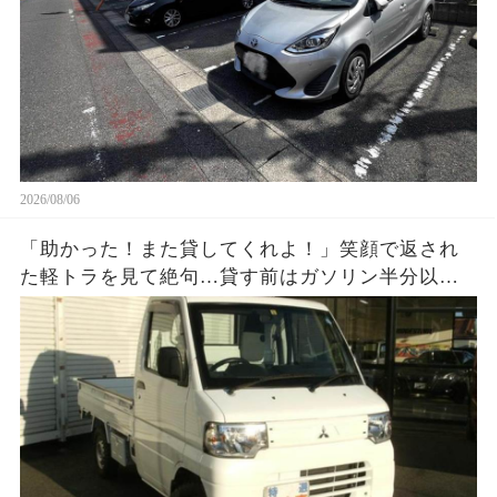
2026/08/06
「助かった！また貸してくれよ！」笑顔で返され
た軽トラを見て絶句…貸す前はガソリン半分以上
だったのに、返却時メーターはほぼE。数百円を惜
しんだ友人が半年後に失ったものとは…