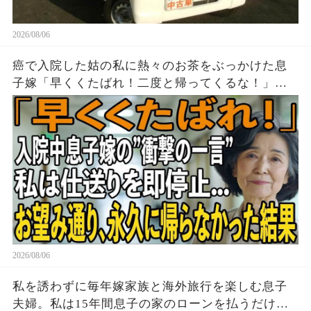
2026/08/06
癌で入院した姑の私に熱々のお茶をぶっかけた息
子嫁「早くくたばれ！二度と帰ってくるな！」→
お望みどおり私は息子夫婦へ仕送りを停止し、永
久に帰らなかった結果
2026/08/06
私を誘わずに毎年嫁家族と海外旅行を楽しむ息子
夫婦。私は15年間息子の家のローンを払うだけ黙