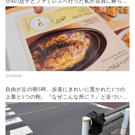
小4の息子とファミレスへ行った私が店員に断られ
た…『この子、小学生ですけど？』と伝えても拒
否。店長確認後、判明した意外な勘違いとは…
2026/08/06
自由が丘の朝5時、歩道にきれいに置かれた1つの
上着と1つの鞄。『なぜこんな所に？』と近づいた
私が見た持ち主の姿に驚き…誰も褒めない優しさ
がそこにあった