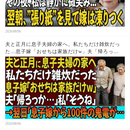
2026/08/06
夫と正月に息子夫婦の家へ。私たちだけ雑炊だっ
た…息子嫁「おせちは家族だけw」夫「帰ろっ
か…」私「そうね」→翌日、息子嫁から100件の鬼
電が…
2026/08/06