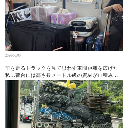
2026/08/06
前を走るトラックを見て思わず車間距離を広げた
私…荷台には高さ数メートル級の資材が山積み。
『これ大丈夫？』と不安になり撮影した1枚の写真
を見返して気づいた危険な状態とは…