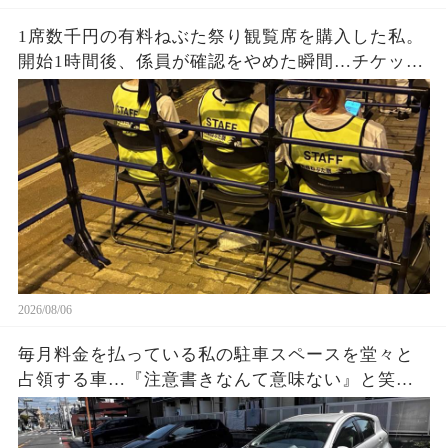
1席数千円の有料ねぶた祭り観覧席を購入した私。
開始1時間後、係員が確認をやめた瞬間…チケット
なしの人が次々と着席。正規購入者が戻ってきた
時に見た光景とは…
2026/08/06
毎月料金を払っている私の駐車スペースを堂々と
占領する車…『注意書きなんて意味ない』と笑う
持ち主に、私は静かに反撃準備。3枚の写真と記録
が揃った数日後、状況が一変する…