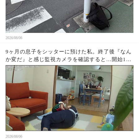
2026/08/06
9ヶ月の息子をシッターに預けた私。終了後『なん
か変だ』と感じ監視カメラを確認すると…開始1時
間でYouTube放置、スマホ操作、最後に起きた“信
じられない映像”に涙が止まらなかった
2026/08/06