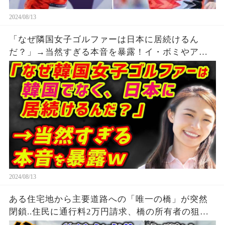
2024/08/13
「なぜ隣国女子ゴルファーは日本に居続けるん
だ？」→当然すぎる本音を暴露！イ・ボミやア
ン・シネなどが日本でゴルフをする理由
2024/08/13
ある住宅地から主要道路への「唯一の橋」が突然
閉鎖..住民に通行料2万円請求、橋の所有者の狙い
とは？