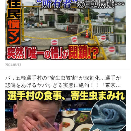
2024/08/13
パリ五輪選手村の”寄生虫被害”が深刻化…選手が
悲鳴をあげるヤバすぎる実態に絶句！！『東京五
輪は神だった』と各国選手が語る東京の選手村
飯、企業努力が高い評価を受けた理由が…【パリ
オリンピック】