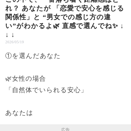
れ？ あなたが 「恋愛で安心を感じる
関係性」と “男女での感じ方の違
い”がわかるよ🌿 直感で選んでね✨ ↓
↓ ↓
2026/05/19
①を選んだあなた
🌿女性の場合
「自然体でいられる安心」
あなたは
広告