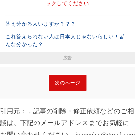
ックしてください
答え分かる人いますか？？？
これ答えられない人は日本人じゃないらしい￼！皆
んな分かった？
広告
次のページ
引用元：
，記事の削除・修正依頼などのご相
談は、下記のメールアドレスまでお気軽に
お問い合わせください。
jpanyelse@gmail.com