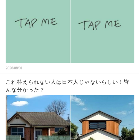
2026/08/01
これ答えられない人は日本人じゃないらしい￼！皆
んな分かった？