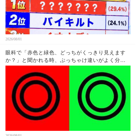
2026/08/01
眼科で「赤色と緑色、どっちがくっきり見えます
か？」と聞かれる時、ぶっちゃけ違いがよく分か
ってないけど雰囲気で答えてる。
2026/08/01