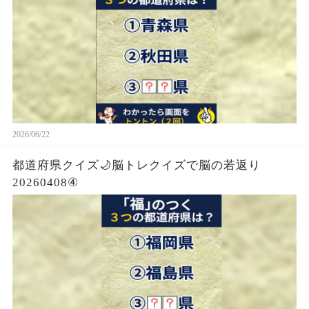
2026/06/22
都道府県クイズ🌙脳トレクイズで脳の若返り
20260408④