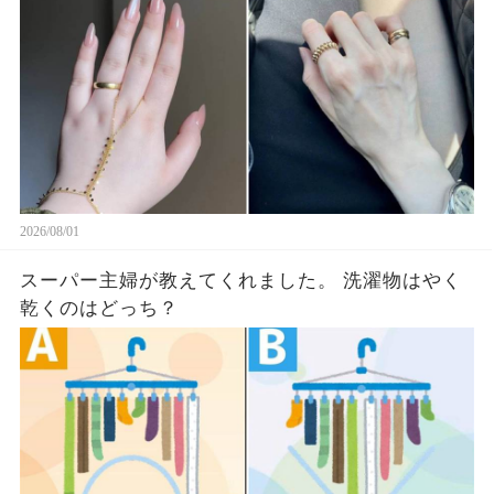
2026/08/01
スーパー主婦が教えてくれました。 洗濯物はやく
乾くのはどっち？