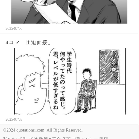
2025/07/06
4コマ「圧迫面接」
2025/07/03
©2024 quotationsi.com. All Rights Reserved.