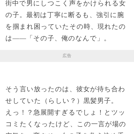
街中で男にしつこく声をかけられる女
の子。最初は丁寧に断るも、強引に腕
を掴まれ困っていたその時、現れたの
は――「その子、俺のなんで」。
広告
そう言い放ったのは、彼女が待ち合わ
せしていた（らしい？）黒髪男子。
えっ！？急展開すぎるでしょ！とツッ
コミたくなったけど、この一言が場の