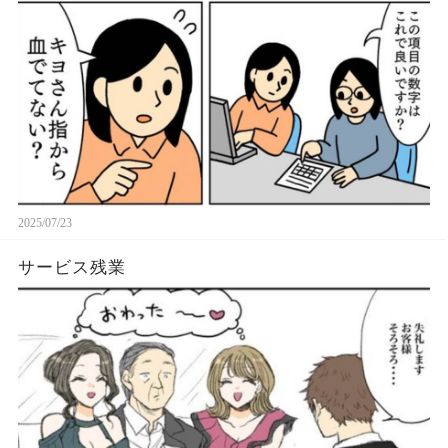
2025/07/23
サービス残業