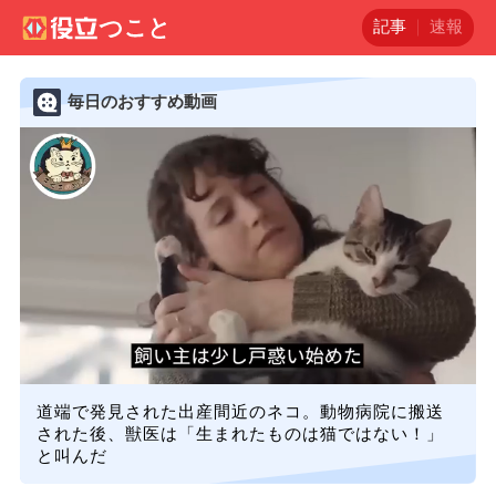
記事
速報
毎日のおすすめ動画
道端で発見された出産間近のネコ。動物病院に搬送
された後、獣医は「生まれたものは猫ではない！」
と叫んだ