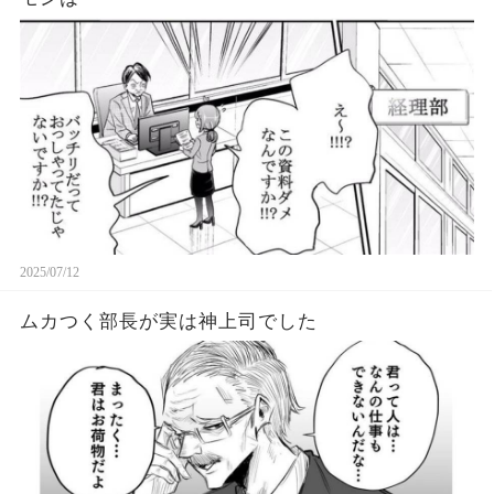
2025/07/12
ムカつく部長が実は神上司でした