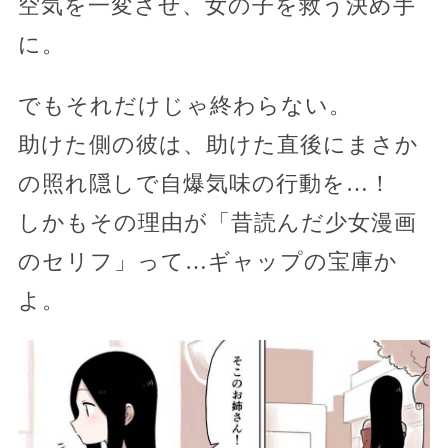
空気を一変させ、女の子を救う決め手
に。
でもそれだけじゃ終わらない。
助けた側の彼は、助けた直後にまさか
の照れ隠しで自爆気味の行動を…！
しかもその理由が「昔読んだ少女漫画
のセリフ」って…ギャップの宝庫か
よ。