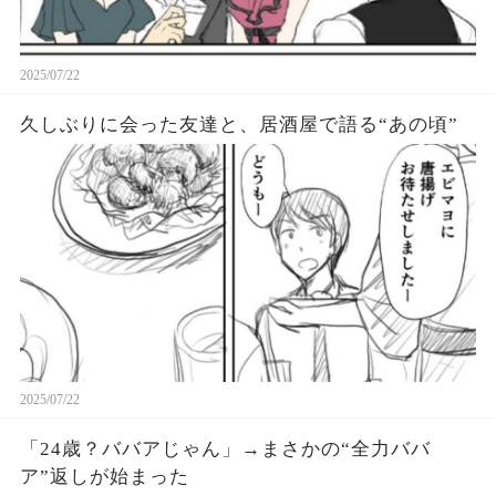
2025/07/22
久しぶりに会った友達と、居酒屋で語る“あの頃”
2025/07/22
「24歳？ババアじゃん」→まさかの“全力ババ
ア”返しが始まった