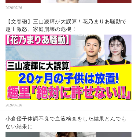
2026/07/26
【文春砲】三山凌輝が大誤算！花乃まりあ騒動で
趣里激怒、家庭崩壊の危機！
2026/07/26
小倉優子体調不良で血液検査をした結果とんでも
ない結果に