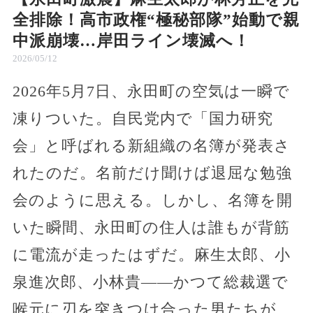
全排除！高市政権“極秘部隊”始動で親
中派崩壊…岸田ライン壊滅へ！
2026/05/12
2026年5月7日、永田町の空気は一瞬で
凍りついた。自民党内で「国力研究
会」と呼ばれる新組織の名簿が発表さ
れたのだ。名前だけ聞けば退屈な勉強
会のように思える。しかし、名簿を開
いた瞬間、永田町の住人は誰もが背筋
に電流が走ったはずだ。麻生太郎、小
泉進次郎、小林貴――かつて総裁選で
喉元に刃を突きつけ合った男たちが、