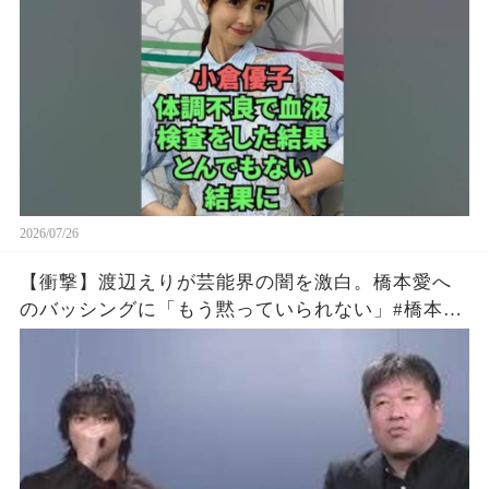
2026/07/26
【衝撃】渡辺えりが芸能界の闇を激白。橋本愛へ
のバッシングに「もう黙っていられない」#橋本愛
#渡辺えり #佐藤二朗