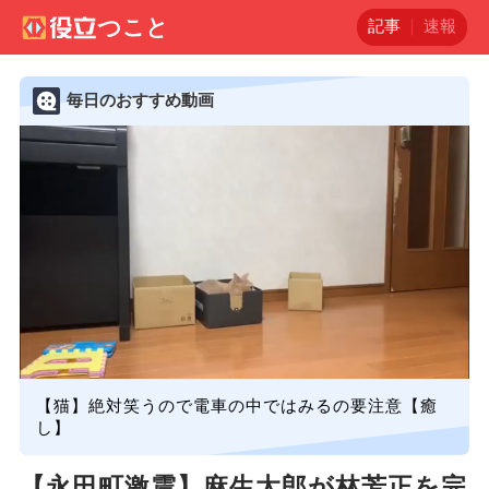
記事
速報
毎日のおすすめ動画
【猫】絶対笑うので電車の中ではみるの要注意【癒
し】
【永田町激震】麻生太郎が林芳正を完