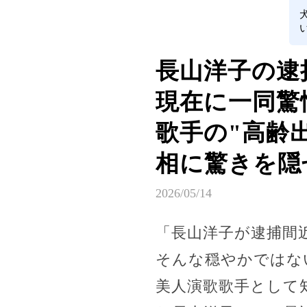
長山洋子の逮
現在に一同驚
歌手の"高齢
相に驚きを隠
2026/05/14
「長山洋子が逮捕間
そんな穏やかではな
美人演歌歌手として