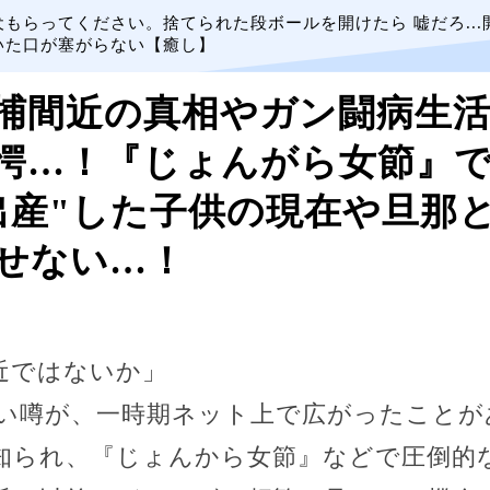
犬もらってください。捨てられた段ボールを開けたら 嘘だろ...
いた口が塞がらない【癒し】
捕間近の真相やガン闘病生
愕…！『じょんがら女節』
出産"した子供の現在や旦那
せない…！
近ではないか」
い噂が、一時期ネット上で広がったことが
知られ、『じょんから女節』などで圧倒的