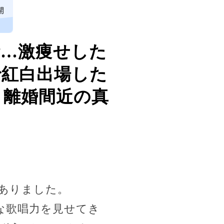
開
活…激痩せした
で紅白出場した
と離婚間近の真
ありました。
な歌唱力を見せてき