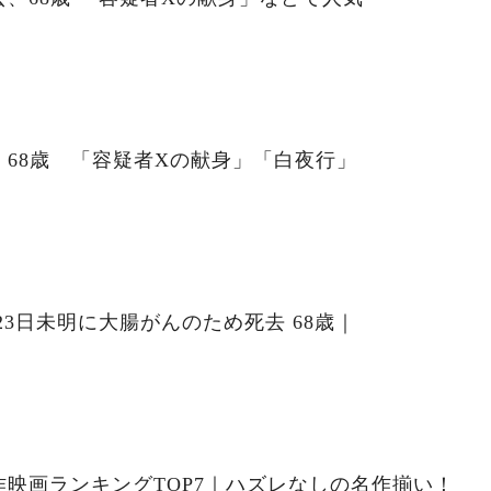
68歳 「容疑者Xの献身」「白夜行」
23日未明に大腸がんのため死去 68歳｜
映画ランキングTOP7｜ハズレなしの名作揃い！