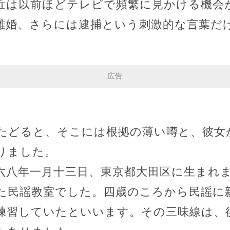
近は以前ほどテレビで頻繁に見かける機会
離婚、さらには逮捕という刺激的な言葉だ
広告
たどると、そこには根拠の薄い噂と、彼女
りました。
六八年一月十三日、東京都大田区に生まれ
た民謡教室でした。四歳のころから民謡に
練習していたといいます。その三味線は、