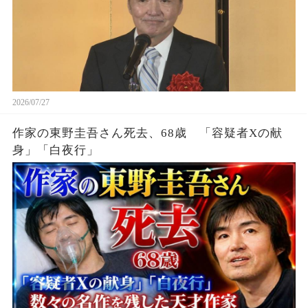
2026/07/27
作家の東野圭吾さん死去、68歳 「容疑者Xの献
身」「白夜行」