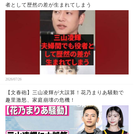
者として歴然の差が生まれてしまう
2026/07/26
【文春砲】三山凌輝が大誤算！花乃まりあ騒動で
趣里激怒、家庭崩壊の危機！