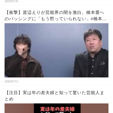
2026/07/26
【衝撃】渡辺えりが芸能界の闇を激白。橋本愛へ
のバッシングに「もう黙っていられない」#橋本愛
#渡辺えり #佐藤二朗
2026/07/12
【注目】実は年の差夫婦と知って驚いた芸能人ま
とめ