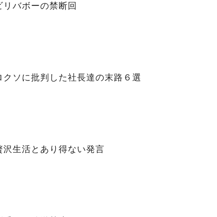
ビリバボーの禁断回
ロクソに批判した社長達の末路６選
贅沢生活とあり得ない発言