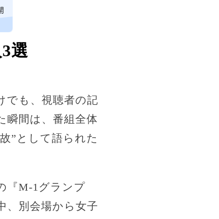
開
3選
けでも、視聴者の記
た瞬間は、番組全体
故”として語られた
『M-1グランプ
中、別会場から女子