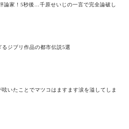
評論家！5秒後…千原せいじの一言で完全論破し
ぎるジブリ作品の都市伝説5選
が呟いたことでマツコはますます涙を溢してしま