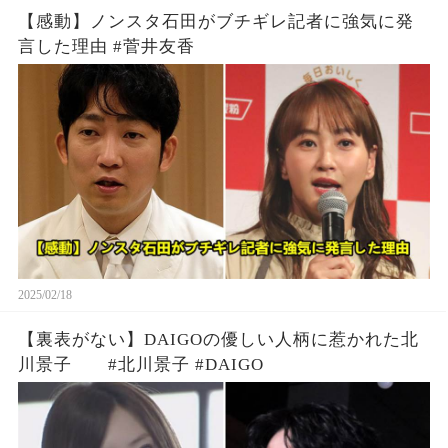
【感動】ノンスタ石田がブチギレ記者に強気に発
言した理由 #菅井友香
2025/02/18
【裏表がない】DAIGOの優しい人柄に惹かれた北
川景子 #北川景子 #DAIGO