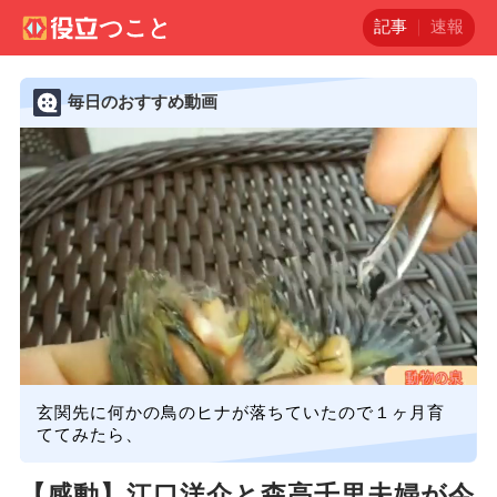
記事
速報
毎日のおすすめ動画
玄関先に何かの鳥のヒナが落ちていたので１ヶ月育
ててみたら、
【感動】江口洋介と森高千里夫婦が今