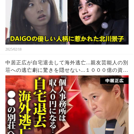
2025/02/18
中居正広が自宅退去して海外逃亡...親友芸能人の別
荘への逃亡劇に驚きを隠せない...１０００億の資産
があってもTV局の違約金から逃れる為に動いた現
在がヤバすぎた...