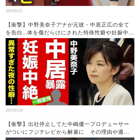
2025/01/25
【衝撃】中野美奈子アナが元彼・中居正広の全て
を告白...体を傷だらけにされた特殊性癖や妊娠中絶
の真相に驚愕！『フジテレビ』の"パン"に隠された
恐怖の秘密がヤバすぎた！【芸能】
2025/01/24
【衝撃】出社停止してた中嶋優一プロデューサー
がついにフジテレビから解雇に その理由や週刊
新潮や文春砲が報じた中居正広との悪事がガチで