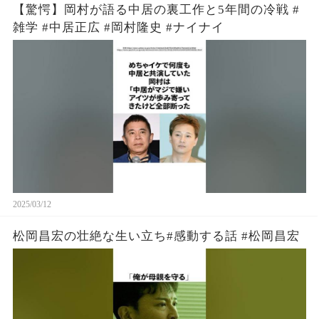
【驚愕】岡村が語る中居の裏工作と5年間の冷戦 #
雑学 #中居正広 #岡村隆史 #ナイナイ
2025/03/12
松岡昌宏の壮絶な生い立ち#感動する話 #松岡昌宏