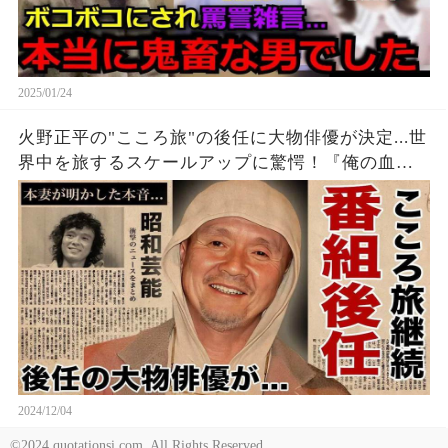
2025/01/24
火野正平の"こころ旅"の後任に大物俳優が決定...世
界中を旅するスケールアップに驚愕！『俺の血は
他人の血』でも有名な俳優の本妻が死後明かした
本音...晩年の入院中に支えた人物に言葉を失う！
2024/12/04
©2024 quotationsi.com. All Rights Reserved.