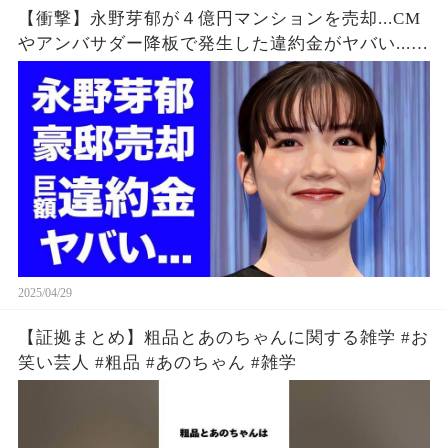
【衝撃】永野芽郁が４億円マンションを売却...CM
やアンバサダー降板で発生した違約金がヤバい...
『不倫女優』の隠し持つ"ヤリ部屋"の真相...不倫が
報道されない闇に言葉を失う..
2025/04/29
【証拠まとめ】粗品とあのちゃんに関する雑学 #お
笑い芸人 #粗品 #あのちゃん #雑学