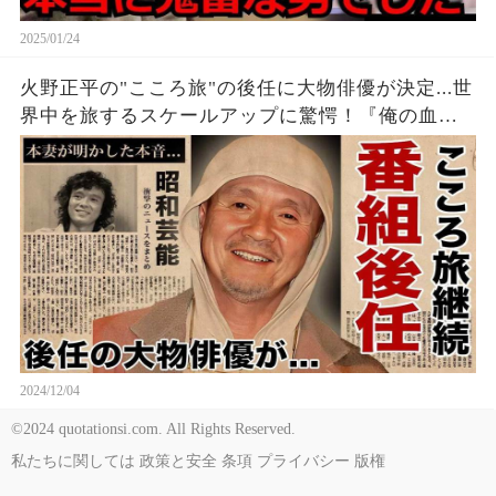
2025/01/24
火野正平の"こころ旅"の後任に大物俳優が決定...世
界中を旅するスケールアップに驚愕！『俺の血は
他人の血』でも有名な俳優の本妻が死後明かした
本音...晩年の入院中に支えた人物に言葉を失う！
2024/12/04
©2024 quotationsi.com. All Rights Reserved.
私たちに関しては
政策と安全
条項
プライバシー
版権