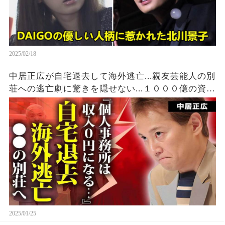
2025/02/18
中居正広が自宅退去して海外逃亡...親友芸能人の別
荘への逃亡劇に驚きを隠せない...１０００億の資産
があってもTV局の違約金から逃れる為に動いた現
在がヤバすぎた...
2025/01/25