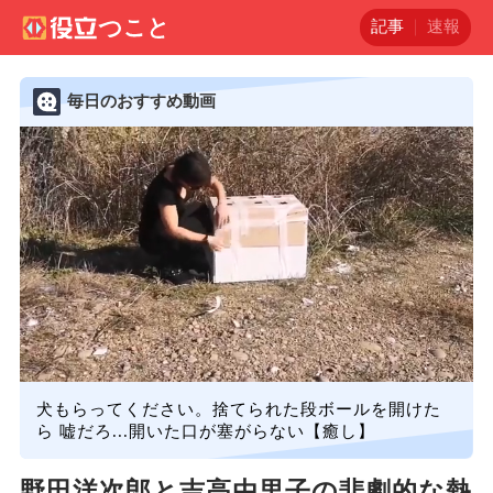
記事
速報
毎日のおすすめ動画
犬もらってください。捨てられた段ボールを開けた
ら 嘘だろ...開いた口が塞がらない【癒し】
野田洋次郎と吉高由里子の悲劇的な熱