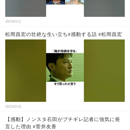
2025/03/12
松岡昌宏の壮絶な生い立ち#感動する話 #松岡昌宏
2025/02/24
【感動】ノンスタ石田がブチギレ記者に強気に発
言した理由 #菅井友香