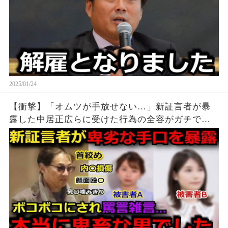
2025/01/24
【衝撃】「オムツが手放せない…」新証言者が暴
露した中居正広らに受けた行為の全容がガチでヤ
バすぎる...女子アナやレコード会社女性社員にも手
を出しまくる中居と中嶋Pの悪行の詳細に言葉を失
う…