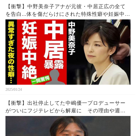
【衝撃】中野美奈子アナが元彼・中居正広の全て
を告白...体を傷だらけにされた特殊性癖や妊娠中絶
の真相に驚愕！『フジテレビ』の"パン"に隠された
恐怖の秘密がヤバすぎた！【芸能】
2025/01/24
【衝撃】出社停止してた中嶋優一プロデューサー
がついにフジテレビから解雇に その理由や週刊
新潮や文春砲が報じた中居正広との悪事がガチで
ヤバすぎる… 現在の姿に一同騒然【渡邊渚 バッ
トマン】