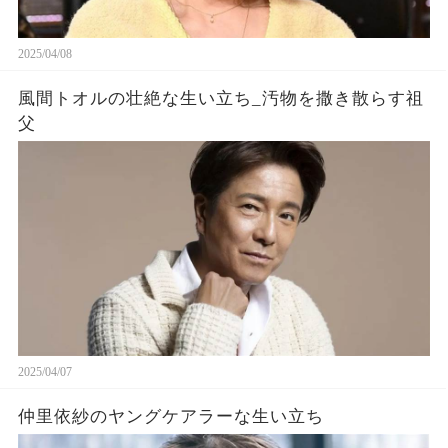
2025/04/08
風間トオルの壮絶な生い立ち_汚物を撒き散らす祖
父
2025/04/07
仲里依紗のヤングケアラーな生い立ち