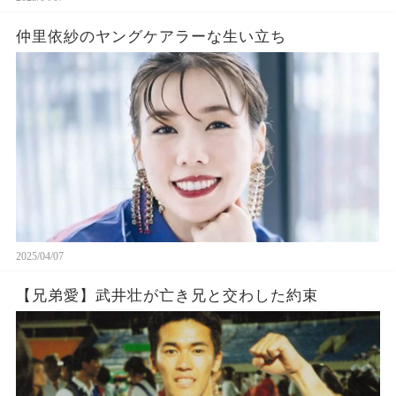
仲里依紗のヤングケアラーな生い立ち
2025/04/07
【兄弟愛】武井壮が亡き兄と交わした約束