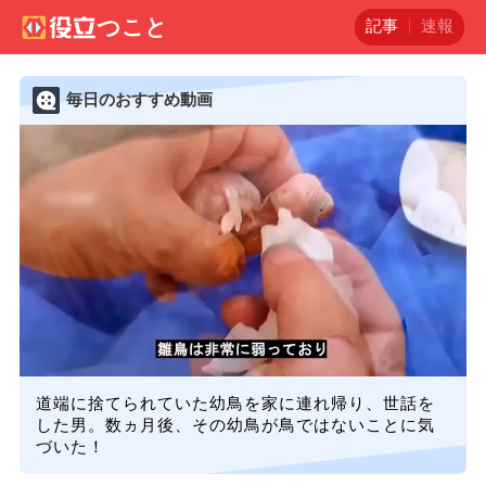
記事
速報
毎日のおすすめ動画
道端に捨てられていた幼鳥を家に連れ帰り、世話を
した男。数ヵ月後、その幼鳥が鳥ではないことに気
づいた！