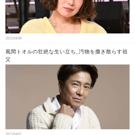
2025/04/08
風間トオルの壮絶な生い立ち_汚物を撒き散らす祖
父
2025/04/07