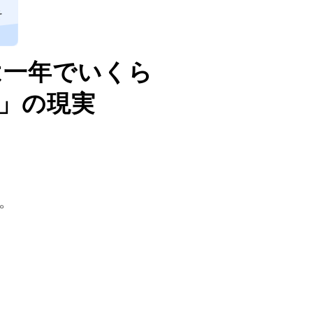
そ
は一年でいくら
円」の現実
。