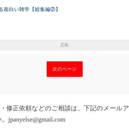
る面白い雑学【総集編②】
広告
次のページ
除・修正依頼などのご相談は、下記のメール
い。
jpanyelse@gmail.com