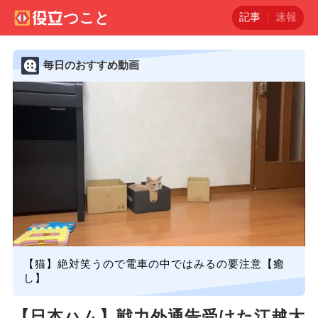
記事
速報
毎日のおすすめ動画
【猫】絶対笑うので電車の中ではみるの要注意【癒
し】
【日本ハム】戦力外通告受けた江越大