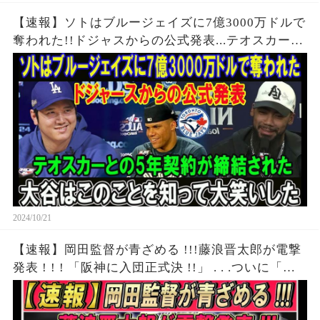
【速報】ソトはブルージェイズに7億3000万ドルで
奪われた!!ドジャスからの公式発表...テオスカーと
の5年契約が締結された!!大谷はこのことを知って
大笑いした
2024/10/21
【速報】岡田監督が青ざめる !!!藤浪晋太郎が電撃
発表 ! ! ! 「阪神に入団正式決 !!」 . . .ついに「契
約交渉完了!!!」. . .