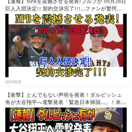
【速報】NPBを震撼させる発表!フルプが 09月28日
巨人入団決定!! 契約交渉完了!!!...ファンが驚愕の
声が止まらない…
2024/09/28
【衝撃】とんでもない声明を発表！ダルビッシュ
有が大谷翔平へ電撃発表「緊急日本帰国...」！米国
中が声明を聞いて凍りつくいた! 本当の理由がつい
に発表！