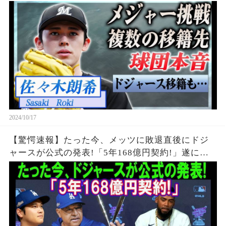
『千葉ロッテマリーンズ』で活躍した投手の天狗
発言に驚きを隠せない…！
2024/10/17
【驚愕速報】たった今、メッツに敗退直後にドジ
ャースが公式の発表!「5年168億円契約!」遂にテ
オスカー延長を決定!! その理由の深すぎた暴露!!
大谷翔平に嬉しさ爆発!...発表に米国中が驚愕!!