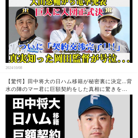
2024/10/08
【驚愕】田中将大の日ハム移籍が秘密裏に決定...背
水の陣のマー君に巨額契約をした真相に驚きを隠
せない...『ビッグボス』がラブコールを送り続けた
裏側に言葉を失う...