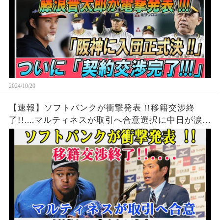
2024/10/20
【速報】ソフトバンクが衝撃発表 !!移籍交渉終
了!!....マルティネスが取引へ合意選択に中日が涙...
ほんの数分で日本中が騒然 !!