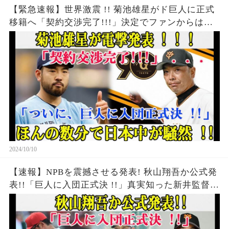
【緊急速報】世界激震 !! 菊池雄星がド巨人に正式
移籍へ「契約交渉完了!!!」決定でファンからは歓
喜の声
2024/10/10
【速報】NPBを震撼させる発表! 秋山翔吾か公式発
表!!「巨人に入団正式決 !!」真実知った新井監督が
号泣...ほんの数分で広島が騒然 !!