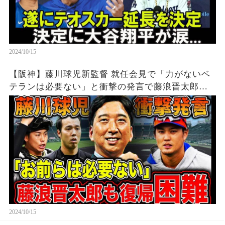
2024/10/15
【阪神】藤川球児新監督 就任会見で「力がないベ
テランは必要ない」と衝撃の発言で藤浪晋太郎
の”阪神復帰”は困難！？コーチ経験がなくても複
数のOBが彼を評価する理由とは！？【プロ野球】
2024/10/15