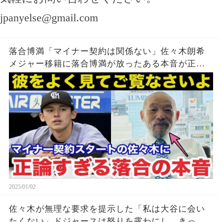
jpanyelse@gmail.com
落合博満「マイナー契約は関係ない」佐々木朗希
メジャー移籍に落合博満が放ったある本音が正論
すぎると話題に【千葉ロッテマリーンズ/MLB】
2025/01/02
佐々木が無理な要求を提示した「私は大谷に会い
たくない」ドジャースは怒りを露わにし、きっぱ