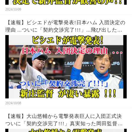
2024/10/09
【速報】ビシエドが電撃発表!日本ハム 入団決定の
理由 ...ついに「契約交渉完了!!!」...飛び出した言
葉に一同驚愕！新庄監督 が凄い暴露 !!!
2024/10/08
【速報】大山悠輔から電撃発表巨人に入団正式決
ついに「契約交渉完了!!!」真実知った岡田監督が
号泣...