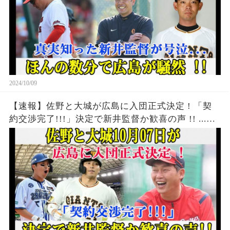
2024/10/09
【速報】佐野と大城が広島に入団正式決定 ! 「契
約交渉完了!!!」決定で新井監督か歓喜の声 !! ...飛
び出した言葉に一同驚愕 . . . !!!