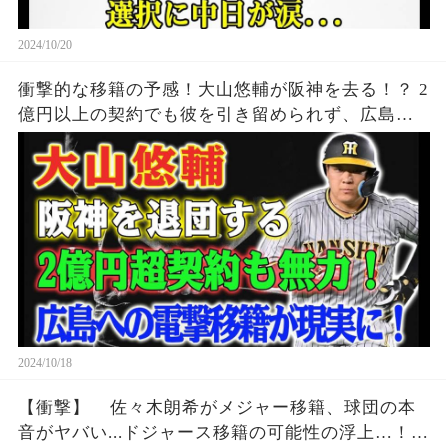
2024/10/20
衝撃的な移籍の予感！大山悠輔が阪神を去る！？ 2
億円以上の契約でも彼を引き留められず、広島が
新たな希望の光か！
2024/10/18
【衝撃】 佐々木朗希がメジャー移籍、球団の本
音がヤバい...ドジャース移籍の可能性の浮上…！