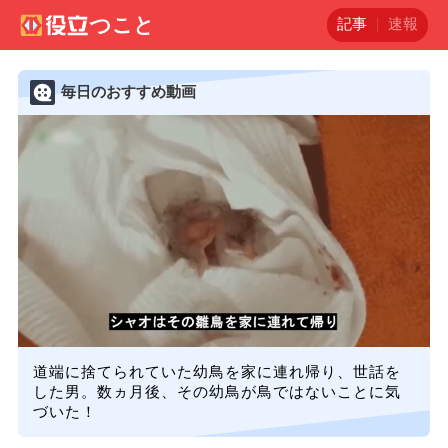
記事
速報
毎日のおすすめ動画
道端に捨てられていた幼鳥を家に連れ帰り、世話を
した男。数ヵ月後、その幼鳥が鳥ではないことに気
づいた！