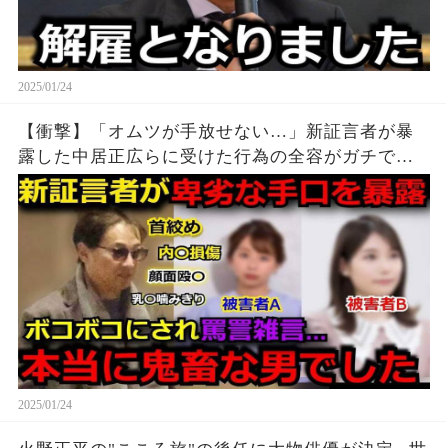
2025/01/24
【衝撃】「オムツが手放せない…」新証言者が暴
露した中居正広らに受けた行為の全容がガチでヤ
バすぎる...女子アナやレコード会社女性社員にも手
を出しまくる中居と中嶋Pの悪行の詳細に言葉を失
う…
2025/01/24