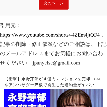
次のページ
引用元：
https://www.youtube.com/shorts/-4ZEm4jtQF4
，
記事の削除・修正依頼などのご相談は、下記
のメールアドレスまでお気軽にお問い合わ
せください。
jpanyelse@gmail.com
【衝撃】永野芽郁が４億円マンションを売却...CM
やアンバサダー降板で発生した違約金がヤバい...
『不倫女優』の隠し持つ"ヤリ部屋"の真相...不倫が
報道されない闇に言葉を失う..