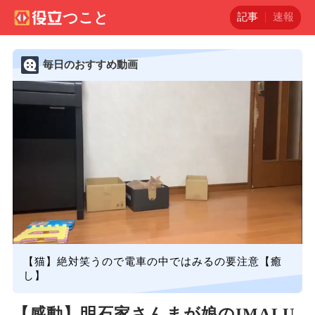
記事
速報
毎日のおすすめ動画
【猫】絶対笑うので電車の中ではみるの要注意【癒
し】
【感動】明石家さんまが娘のIMALU