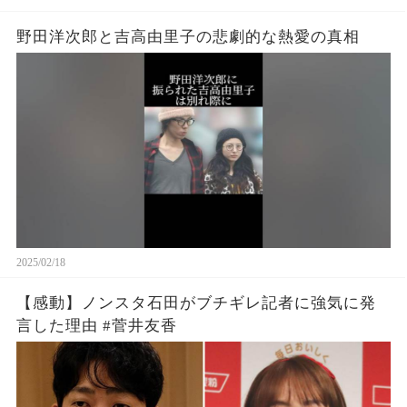
野田洋次郎と吉高由里子の悲劇的な熱愛の真相
2025/02/18
【感動】ノンスタ石田がブチギレ記者に強気に発
言した理由 #菅井友香