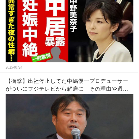
恐怖の秘密がヤバすぎた！【芸能】
2025/01/24
【衝撃】出社停止してた中嶋優一プロデューサー
がついにフジテレビから解雇に その理由や週刊
新潮や文春砲が報じた中居正広との悪事がガチで
ヤバすぎる… 現在の姿に一同騒然【渡邊渚 バッ
トマン】