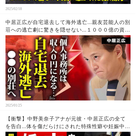
2025/02/18
中居正広が自宅退去して海外逃亡...親友芸能人の別
荘への逃亡劇に驚きを隠せない...１０００億の資産
があってもTV局の違約金から逃れる為に動いた現
在がヤバすぎた...
2025/01/25
【衝撃】中野美奈子アナが元彼・中居正広の全て
を告白...体を傷だらけにされた特殊性癖や妊娠中絶
の真相に驚愕！『フジテレビ』の"パン"に隠された