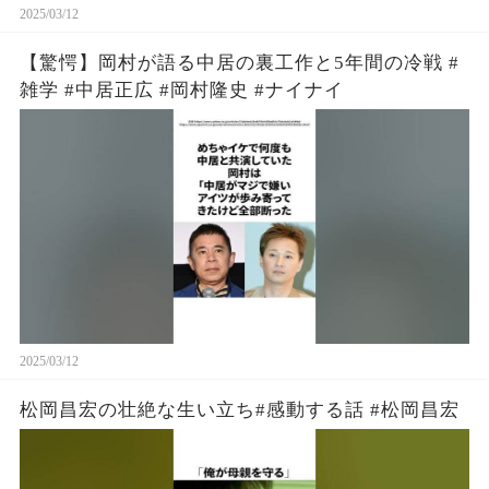
2025/03/12
【驚愕】岡村が語る中居の裏工作と5年間の冷戦 #
雑学 #中居正広 #岡村隆史 #ナイナイ
2025/03/12
松岡昌宏の壮絶な生い立ち#感動する話 #松岡昌宏