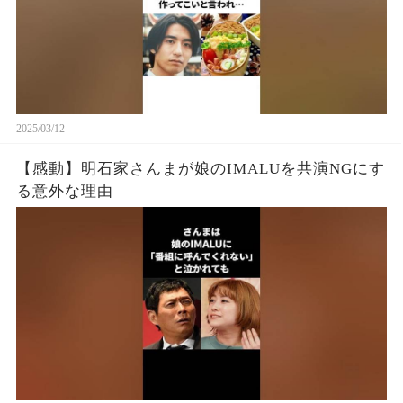
2025/03/12
【感動】明石家さんまが娘のIMALUを共演NGにす
る意外な理由