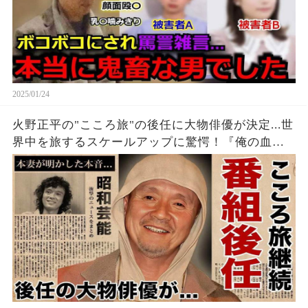
2025/01/24
火野正平の"こころ旅"の後任に大物俳優が決定...世
界中を旅するスケールアップに驚愕！『俺の血は
他人の血』でも有名な俳優の本妻が死後明かした
本音...晩年の入院中に支えた人物に言葉を失う！