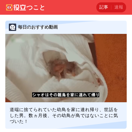
記事
速報
毎日のおすすめ動画
道端に捨てられていた幼鳥を家に連れ帰り、世話を
した男。数ヵ月後、その幼鳥が鳥ではないことに気
づいた！