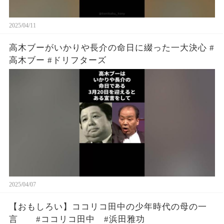
2025/04/11
高木ブーがいかりや長介の命日に綴った一大決心 #
高木ブー #ドリフターズ
2025/04/07
【おもしろい】ココリコ田中の少年時代の母の一
言 #ココリコ田中 #浜田雅功