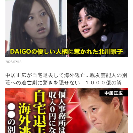
2025/02/18
中居正広が自宅退去して海外逃亡...親友芸能人の別
荘への逃亡劇に驚きを隠せない...１０００億の資産
があってもTV局の違約金から逃れる為に動いた現
在がヤバすぎた...