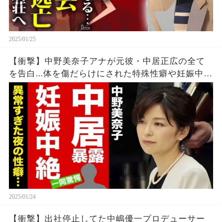
2025/01/25
【衝撃】中野美奈子アナが元彼・中居正広の全て
を告白...体を傷だらけにされた特殊性癖や妊娠中絶
の真相に驚愕！『フジテレビ』の"パン"に隠された
恐怖の秘密がヤバすぎた！【芸能】
2025/01/24
【衝撃】出社停止してた中嶋優一プロデューサー