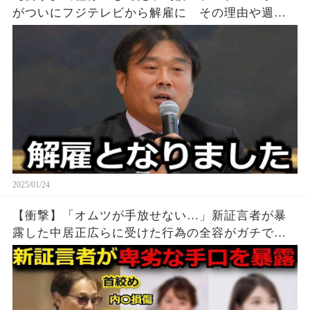
がついにフジテレビから解雇に その理由や週刊
新潮や文春砲が報じた中居正広との悪事がガチで
ヤバすぎる… 現在の姿に一同騒然【渡邊渚 バッ
トマン】
2025/01/24
【衝撃】「オムツが手放せない…」新証言者が暴
露した中居正広らに受けた行為の全容がガチでヤ
バすぎる...女子アナやレコード会社女性社員にも手
を出しまくる中居と中嶋Pの悪行の詳細に言葉を失
う…