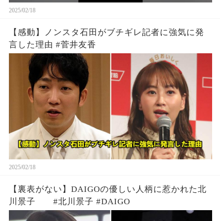
2025/02/18
【感動】ノンスタ石田がブチギレ記者に強気に発
言した理由 #菅井友香
2025/02/18
【裏表がない】DAIGOの優しい人柄に惹かれた北
川景子 #北川景子 #DAIGO