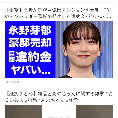
【衝撃】永野芽郁が４億円マンションを売却...CM
やアンバサダー降板で発生した違約金がヤバい...
『不倫女優』の隠し持つ"ヤリ部屋"の真相...不倫が
報道されない闇に言葉を失う..
2025/04/29
【証拠まとめ】粗品とあのちゃんに関する雑学 #お
笑い芸人 #粗品 #あのちゃん #雑学