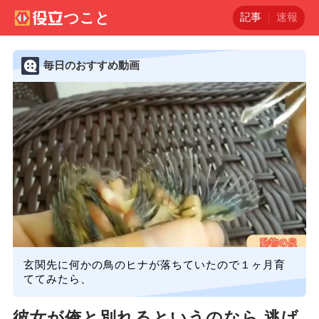
記事
速報
毎日のおすすめ動画
玄関先に何かの鳥のヒナが落ちていたので１ヶ月育
ててみたら、
彼女が俺と別れるというのなら 逃げ