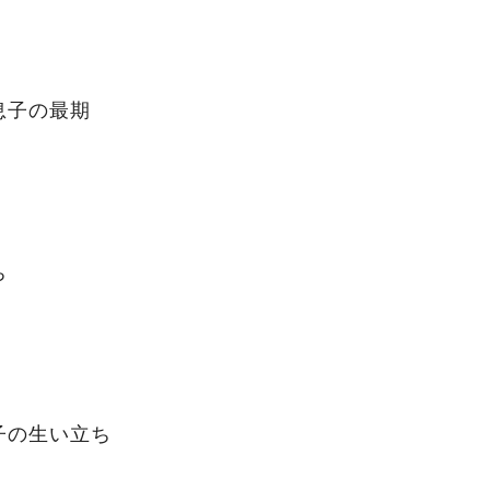
息子の最期
ち
子の生い立ち