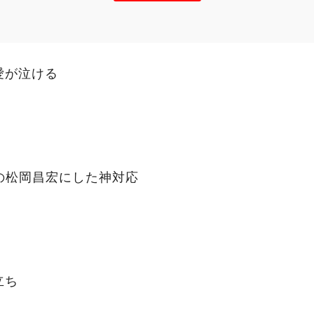
愛が泣ける
の松岡昌宏にした神対応
立ち