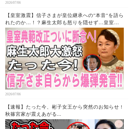
2026/07/06
【皇室激震】信子さまが皇位継承への"本音"を語ら
れたのか…！？麻生太郎も怒りを隠せず…皇室典
範改正を巡る極秘情報に永田町騒然！
2026/07/06
【速報】たった今、彬子女王から突然のお知らせ !
秋篠宮家が震えあがる...