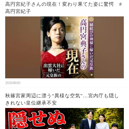
高円宮紀子さんの現在！変わり果てた姿に驚愕 #
高円宮紀子
2026/06/01
秋篠宮家周辺に漂う“異様な空気”…宮内庁も隠し
きれない皇位継承不安