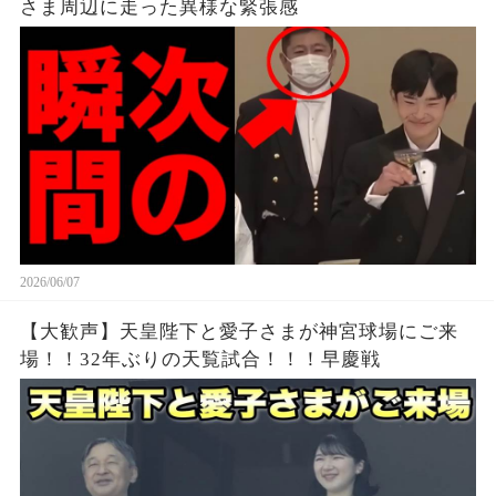
さま周辺に走った異様な緊張感
2026/06/07
【大歓声】天皇陛下と愛子さまが神宮球場にご来
場！！32年ぶりの天覧試合！！！早慶戦