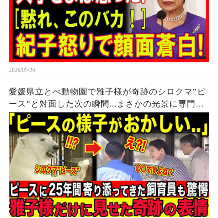
2026/05/24
愛媛県立とべ動物園で雅子様が奇跡のシロクマ”ピ
ース”と対面した次の瞬間...まさかの光景に専門家
すらタジタジ