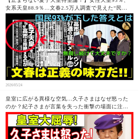
【止まらない愛子天皇待望論！】女性天皇93％、
女系天皇88.9％…文春2.5万人調査で見えた“民
意”の一方、“当事者の声なし”で進む制度改正に疑
問
2026/05/24
皇室に広がる異様な空気…久子さまはなぜ怒った
のか？紀子さまが言葉を失った衝撃の場面に注目
集まる…