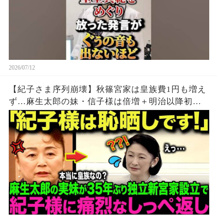
2026/07/12
【紀子さま序列崩壊】秋篠宮家は皇族費1円も増え
ず…麻生太郎の妹・信子様は倍増＋明治以降初の
特例で大逆襲【海外の反応】【皇室】