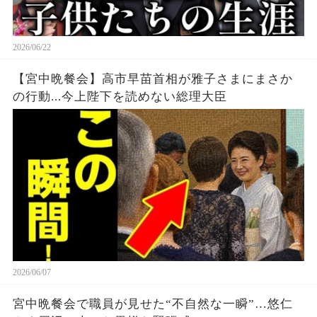
2026/06/22
【宮中晩餐会】高市早苗首相が雅子さまにまさか
の行動...今上陛下を読めない総理大臣
2026/06/07
宮中晩餐会で職員が見せた“不自然な一瞬”…悠仁