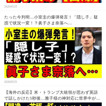
2026/05/25
たった今判明…小室圭の爆弾発言！「隠し子」疑
惑で状況一変！？眞子さま奈落へ…
2026/05/25
【海外の反応】米・トランプ大統領が思わず英語
で話しかけた5秒後…雅子様の神対応に世界中が驚
愕した理由