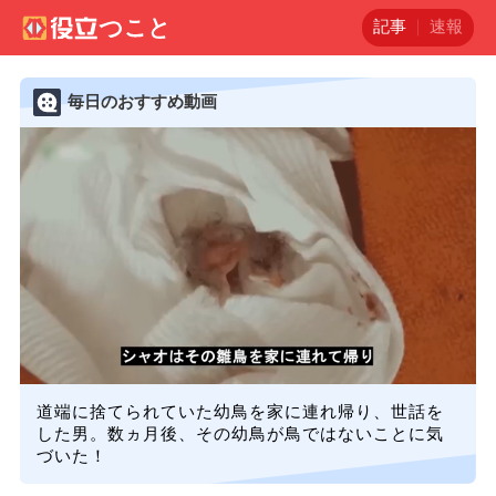
記事
速報
毎日のおすすめ動画
道端に捨てられていた幼鳥を家に連れ帰り、世話を
した男。数ヵ月後、その幼鳥が鳥ではないことに気
づいた！