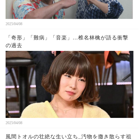
2025/04/08
「奇形」「難病」「音楽」…椎名林檎が語る衝撃
の過去
2025/04/08
風間トオルの壮絶な生い立ち_汚物を撒き散らす祖