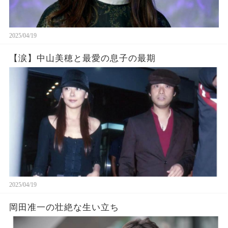
2025/04/19
【涙】中山美穂と最愛の息子の最期
2025/04/19
岡田准一の壮絶な生い立ち