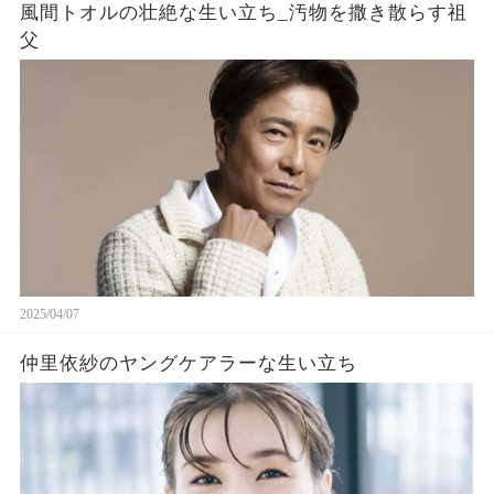
風間トオルの壮絶な生い立ち_汚物を撒き散らす祖
父
2025/04/07
仲里依紗のヤングケアラーな生い立ち