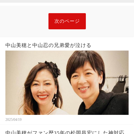
次のページ
中山美穂と中山忍の兄弟愛が泣ける
2025/04/19
中山美穂がファン歴35年の松岡昌宏にした神対応