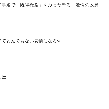
知事選で「既得権益」をぶった斬る！驚愕の政見
ぎてとんでもない表情になるw
の圧