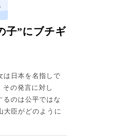
ヵ
の子”にブチギ
女は日本を名指しで
。その発言に対し
するのは公平ではな
山大臣がどのように