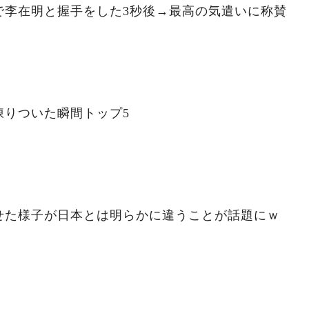
で李在明と握手をした3秒後→最高の気遣いに称賛
凍りついた瞬間トップ5
せた様子が日本とは明らかに違うことが話題にｗ