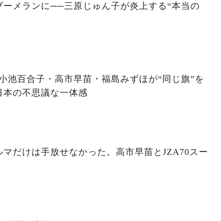
ーメランに──三原じゅん子が炎上する“本当の
小池百合子・高市早苗・福島みずほが“同じ旗”を
日本の不思議な一体感
マだけは手放せなかった。高市早苗とJZA70スー