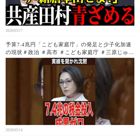
2026/05/17
予算7.4兆円「こども家庭庁」の発足と少子化加速
の現状＃政治 ＃高市 ＃こども家庭庁 ＃三原じゅん
子
2026/05/14