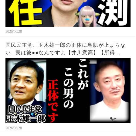
2026/06/28
国民民主党、玉木雄一郎の正体に鳥肌が止まらな
い...実は彼●●なんですよ【井川意高】【所得
税/103万の壁/醜い石破茂/見直したよ小泉進次郎】
2026/06/28