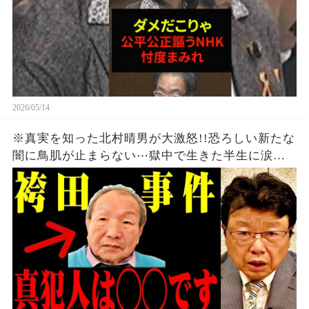
2026/05/14
※真実を知った北村晴男が大激怒!!恐ろしい新たな
闇に鳥肌が止まらない⋯獄中で生きた半生に涙
【立花孝志】