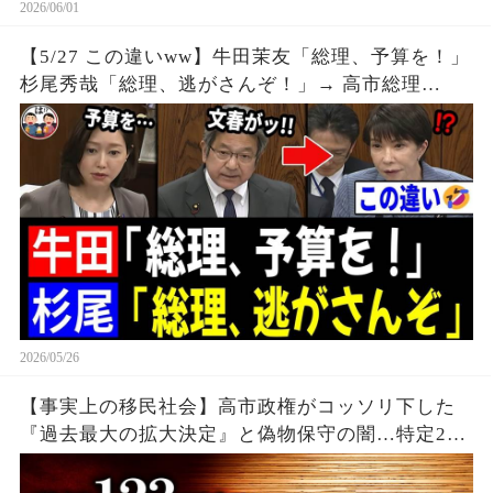
2026/06/01
【5/27 この違いww】牛田茉友「総理、予算を！」
杉尾秀哉「総理、逃がさんぞ！」→ 高市総理
「！？」
2026/05/26
【事実上の移民社会】高市政権がコッソリ下した
『過去最大の拡大決定』と偽物保守の闇…特定2号
が1年で9倍激増の衝撃データを暴露する。