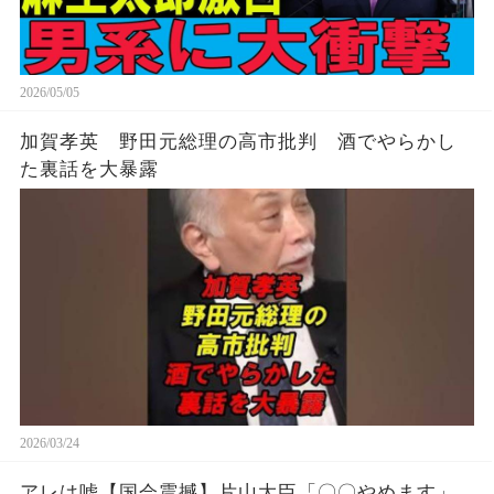
2026/05/05
加賀孝英 野田元総理の高市批判 酒でやらかし
た裏話を大暴露
2026/03/24
アレは嘘【国会震撼】片山大臣「〇〇やめます」