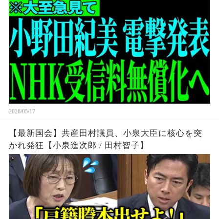
騒然…全ての日本人は大至急見てください…【小
野田紀美/齊藤健一郎/自民党】
2026/05/17
【最新国会】共産田村議員、小泉大臣に核心を突
かれ発狂【小泉進次郎 / 田村智子】