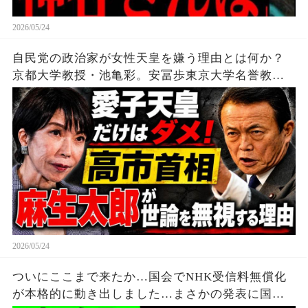
2026/05/24
自民党の政治家が女性天皇を嫌う理由とは何か？
京都大学教授・池亀彩。安冨歩東京大学名誉教
授。
2026/05/24
ついにここまで来たか…国会でNHK受信料無償化
が本格的に動き出しました…まさかの発表に国会