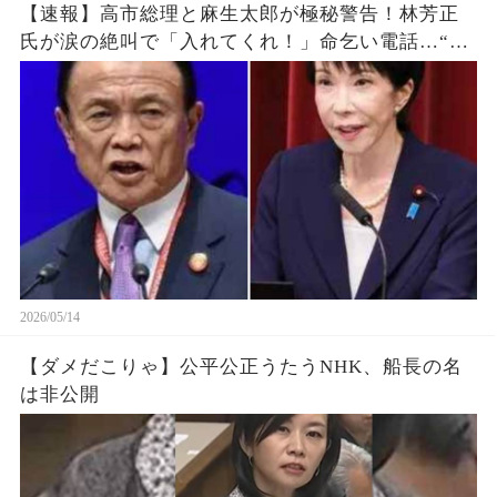
【速報】高市総理と麻生太郎が極秘警告！林芳正
氏が涙の絶叫で「入れてくれ！」命乞い電話…“媚
中派”完全排除へ高市政権の鉄壁防衛線がついに明
らかに！！ｗｗｗ
2026/05/14
【ダメだこりゃ】公平公正うたうNHK、船長の名
は非公開