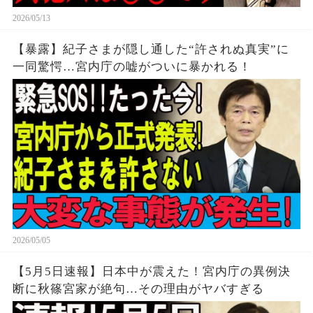
2026/05/13
【暴露】紀子さまが隠し通した“許されぬ真実”に
一同驚愕…宮内庁の嘘がついに暴かれる！
2026/05/05
【5月5日速報】日本中が震えた！宮内庁の異例決
断に秋篠宮家が絶句…その理由がヤバすぎる