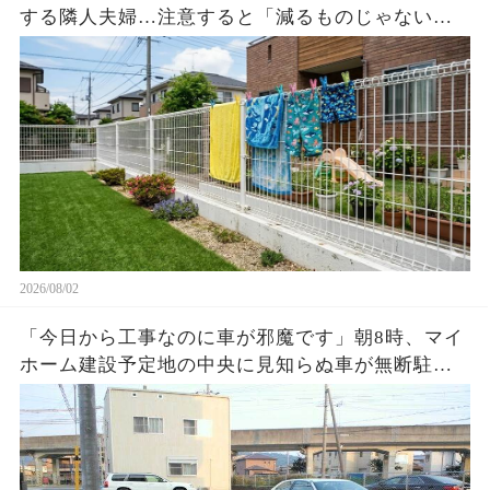
する隣人夫婦…注意すると「減るものじゃない」
と逆ギレ→濡れた洗濯物3枚と時刻入り映像を見せ
た瞬間…
2026/08/02
「今日から工事なのに車が邪魔です」朝8時、マイ
ホーム建設予定地の中央に見知らぬ車が無断駐
車…警察が見守る中、業者がショベルカーで周囲
を掘り始めると…