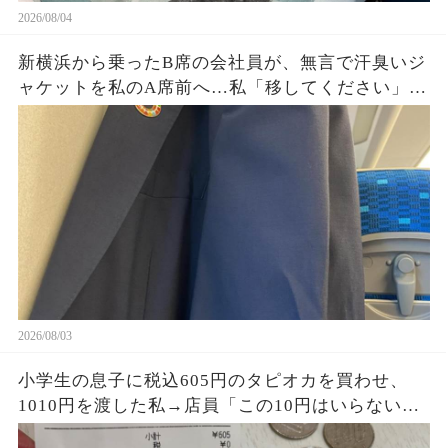
2026/08/04
新横浜から乗ったB席の会社員が、無言で汗臭いジ
ャケットを私のA席前へ…私「移してください」男
「上着くらいいいだろ」→社章を見た向かいの乗
客が名刺を差し出し…
2026/08/03
小学生の息子に税込605円のタピオカを買わせ、
1010円を渡した私→店員「この10円はいらない
よ」息子が395円のお釣りとレシートを持ち帰り、