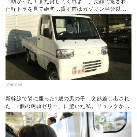
「助かった！また貸してくれよ！」笑顔で返され
た軽トラを見て絶句…貸す前はガソリン半分以上
だったのに、返却時メーターはほぼE。数百円を惜
しんだ友人が半年後に失ったものとは…
2026/08/06
新幹線で隣に座った7歳の男の子…突然差し出され
た「1個の蒟蒻ゼリー」に驚いた私。リュックから
出てきたジップロックいっぱいのお菓子と、最後
に言われた一言に涙が止まらなかった…