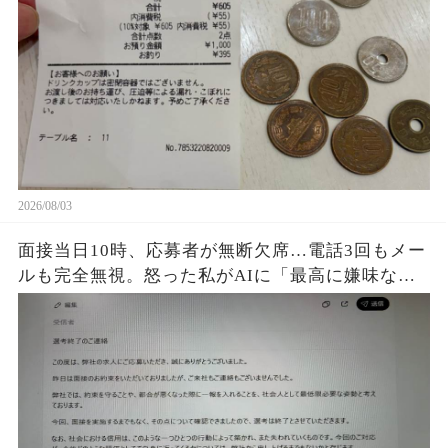
私は思わず「なんで…？」
2026/08/03
面接当日10時、応募者が無断欠席…電話3回もメー
ルも完全無視。怒った私がAIに「最高に嫌味な不
採用通知を書いて」と頼むと、正論すぎる文章が
完成して…