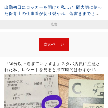
「上着くらいいいだろ」→社章を見た向かいの乗
出勤初日にロッカーを開けた私…8年間大切に使っ
客が名刺を差し出し…
た保育士の仕事着が切り裂かれ、落書きまでされ
ていた。「先生同士でこんなことを？」と思った
広告
私が残した1枚の写真と記録が、後日すべてを変え
ることに…
次のページ
『30分以上過ぎていますよ』スタバ店員に注意さ
れた私。レシートを見ると滞在時間はわずか13
秒？『For Here 12:59:41』という謎の表示に困
惑…一体何を基準に数えていたのか確認した結果