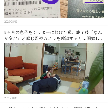
2026/08/06
9ヶ月の息子をシッターに預けた私。終了後『なん
か変だ』と感じ監視カメラを確認すると…開始1時
間でYouTube放置、スマホ操作、最後に起きた“信
じられない映像”に涙が止まらなかった
2026/08/06