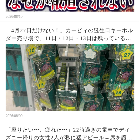
2026/08/10
「4月27日だけない！」カービィの誕生日キーホル
ダー売り場で、11日・12日・13日は残っているの
に“27日”のフックだけ空っぽ→店員に在庫を聞く
と、開店直後から起きていた予想通りの現象が…
2026/08/09
「座りたい〜、疲れた〜」22時過ぎの電車でディ
ズニー帰りの女性2人が私に猛アピール→席を譲ら