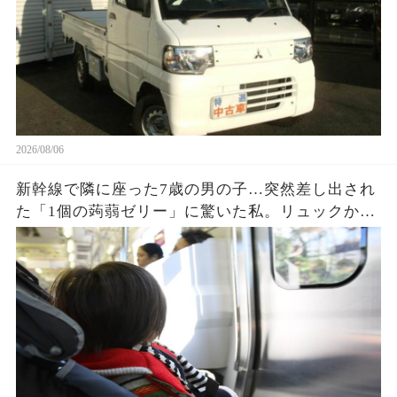
2026/08/06
新幹線で隣に座った7歳の男の子…突然差し出され
た「1個の蒟蒻ゼリー」に驚いた私。リュックから
出てきたジップロックいっぱいのお菓子と、最後
に言われた一言に涙が止まらなかった…