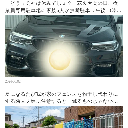
「どうせ会社は休みでしょ？」花火大会の日、従
業員専用駐車場に家族6人が無断駐車→午後10時、
施錠されたゲートと防犯カメラ映像を見て絶句…
2026/08/02
夏になるたび我が家のフェンスを物干し代わりに
する隣人夫婦…注意すると「減るものじゃない」
と逆ギレ→濡れた洗濯物3枚と時刻入り映像を見せ
た瞬間…