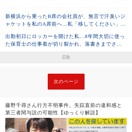
新横浜から乗ったB席の会社員が、無言で汗臭いジ
ャケットを私のA席前へ…私「移してください」男
「上着くらいいいだろ」→社章を見た向かいの乗
出勤初日にロッカーを開けた私…8年間大切に使っ
客が名刺を差し出し…
た保育士の仕事着が切り裂かれ、落書きまでされ
ていた。「先生同士でこんなことを？」と思った
広告
私が残した1枚の写真と記録が、後日すべてを変え
ることに…
次のページ
藤野千尋さん行方不明事件。失踪直前の違和感と
第三者関与説の可能性【ゆっくり解説】