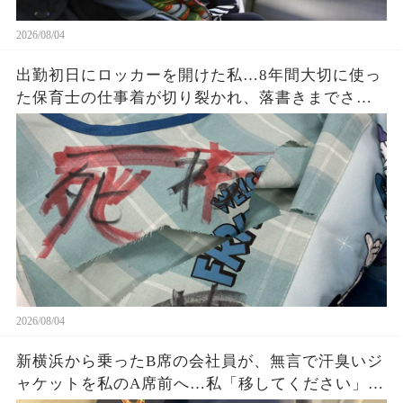
2026/08/04
出勤初日にロッカーを開けた私…8年間大切に使っ
た保育士の仕事着が切り裂かれ、落書きまでされ
ていた。「先生同士でこんなことを？」と思った
私が残した1枚の写真と記録が、後日すべてを変え
ることに…
2026/08/04
新横浜から乗ったB席の会社員が、無言で汗臭いジ
ャケットを私のA席前へ…私「移してください」男