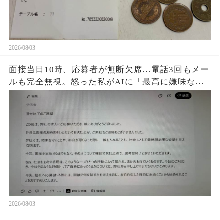
2026/08/03
面接当日10時、応募者が無断欠席…電話3回もメー
ルも完全無視。怒った私がAIに「最高に嫌味な不
採用通知を書いて」と頼むと、正論すぎる文章が
完成して…
2026/08/03