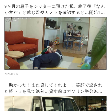
9ヶ月の息子をシッターに預けた私。終了後『なん
か変だ』と感じ監視カメラを確認すると…開始1時
間でYouTube放置、スマホ操作、最後に起きた“信
じられない映像”に涙が止まらなかった
2026/08/06
「助かった！また貸してくれよ！」笑顔で返され
た軽トラを見て絶句…貸す前はガソリン半分以上
だったのに、返却時メーターはほぼE。数百円を惜
しんだ友人が半年後に失ったものとは…