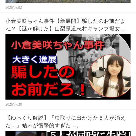
2026/08/02
小倉美咲ちゃん事件【新展開】騙したのお前だよ
ね？【謎が解けた】山梨県道志村キャンプ場女児
失踪事件・未解決事件
2026/07/30
【ゆっくり解説】「虫取りに出かけた５人が消え
た…」結末が衝撃的すぎた…。