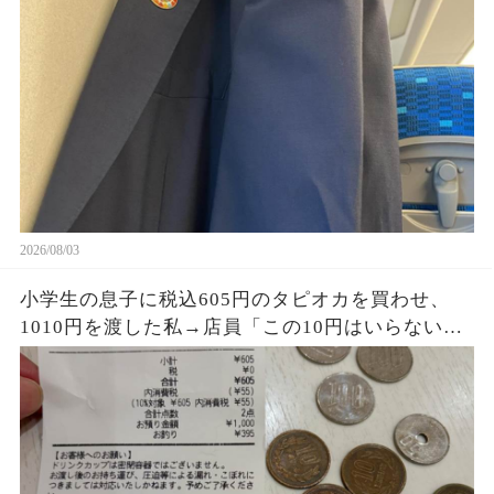
「上着くらいいいだろ」→社章を見た向かいの乗
客が名刺を差し出し…
2026/08/03
小学生の息子に税込605円のタピオカを買わせ、
1010円を渡した私→店員「この10円はいらない
よ」息子が395円のお釣りとレシートを持ち帰り、
私は思わず「なんで…？」