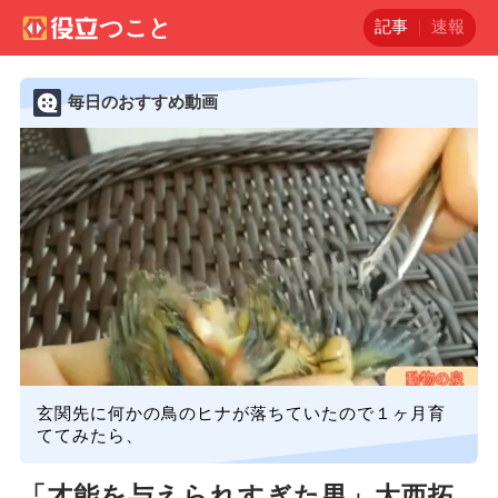
記事
速報
毎日のおすすめ動画
玄関先に何かの鳥のヒナが落ちていたので１ヶ月育
ててみたら、
「才能を与えられすぎた男」大西拓