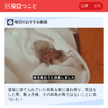
記事
速報
毎日のおすすめ動画
道端に捨てられていた幼鳥を家に連れ帰り、世話を
した男。数ヵ月後、その幼鳥が鳥ではないことに気
づいた！