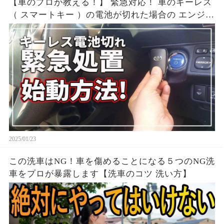
【車のプロが教える！】 緊急対応！ 車のキーレス
（ スマートキー ）の電池が切れた場合の エンジン
をかける対処法！ │ トヨタ
2025/01/23
この洗車はNG！車を傷めることになる５つのNG洗
車をプロが暴露します【洗車のコツ 洗い方】