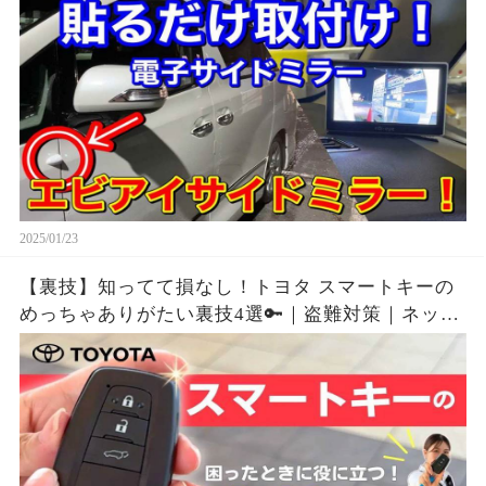
援 蝦眼 視界向上
2025/01/23
【裏技】知ってて損なし！トヨタ スマートキーの
めっちゃありがたい裏技4選🔑｜盗難対策｜ネッツ
トヨタ三重