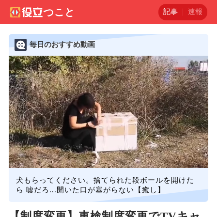
記事
速報
毎日のおすすめ動画
犬もらってください。捨てられた段ボールを開けた
ら 嘘だろ...開いた口が塞がらない【癒し】
【制度変更】車検制度変更でTVキャ