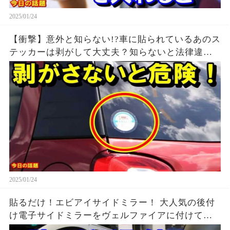
2025/01/24
【衝撃】意外と知らない!?車に貼られているあのス
テッカーは剥がして大丈夫？知らないと法律違反
に…！？知ってよかった雑学【驚愕】【今日の話
題】
2025/01/24
貼るだけ！エビアイサイドミラー！ 大人気の後付
け電子サイドミラーをヴェルファイアに付けてみ
た！広角カメラで死角をなくす！ 車線変更 運転支