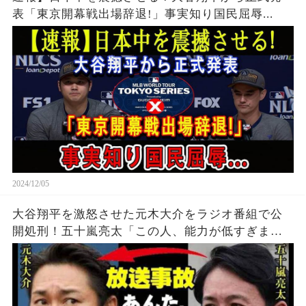
表「東京開幕戦出場辞退!」事実知り国民屈辱...
2024/12/05
大谷翔平を激怒させた元木大介をラジオ番組で公
開処刑！五十嵐亮太「この人、能力が低すぎま
す」先輩を批判した発言に球界は賛否両論【海外
の反応/プロ野球/NPB】