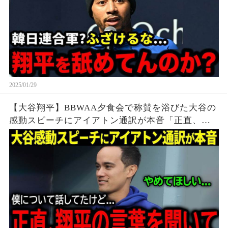
2025/01/29
【大谷翔平】BBWAA夕食会で称賛を浴びた大谷の
感動スピーチにアイアトン通訳が本音「正直、翔
平の言葉を聞いて...」