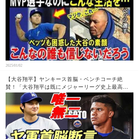
い生活【海外の反応/MLB/野球】
2025/01/02
【大谷翔平】ヤンキース首脳・ベンチコーチ絶
賛！「大谷翔平は既にメジャーリーグ史上最高の
選手！」「え？ソト？大谷とは比較にならな
い！」