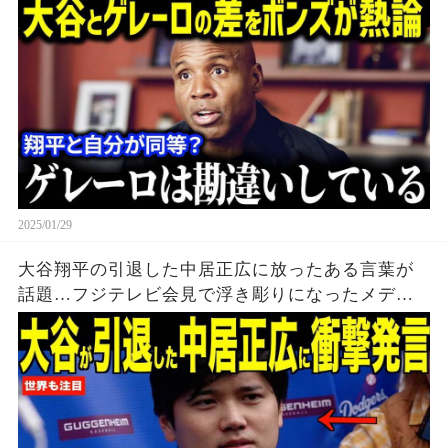
ド、ボンズが一刀両断！「大谷とゲレーロの圧倒
的な差は…」
2025/01/29
大谷翔平の引退した中居正広に放ったある言葉が
話題…フジテレビ会見で浮き彫りになったメディ
ア問題にベッツがコメント 【海外の反応 MLBメジ
ャー 野球】