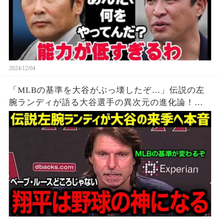
2024/12/04
「MLBの基準を大谷がぶっ壊したぞ…」伝説の左
腕ランディが語る大谷選手の異次元の進化論！
MLB覇者たちが口をそろえて話す、大谷のある衝
撃的な共通点に迫る【海外の反応/大谷選手/MLB/
ランディ】