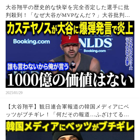
大谷翔平の歴史的な快挙を完全否定した選手に批
判殺到！「なぜ大谷がMVPなんだ？」大谷批判の
悲惨すぎる末路とは…？【海外の反応/MLB/メジャ
ー/野球】
2025/01/29
【大谷翔平】観日連合軍報道の韓国メディアにベ
ッツがブチギレ！「何だその報道…ふざけてるの
か？翔平とお前たちを比べるな！」【海外の反
応/MLB/野球】