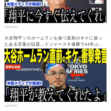
2025/04/02
大谷翔平ソロホームランを放つ直前のキケに放っ
たある言葉が話題…ドジャース６連勝で44年ぶり
の快挙
2025/04/02