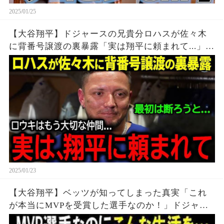
2025/01/25
【大谷翔平】ドジャースの兄貴分ロハスが佐々木
に背番号譲渡の裏暴露「実は翔平に頼まれて...」
【海外の反応/MLB /野球】
2025/01/23
【大谷翔平】ベッツが知ってしまった真実「これ
が本当にMVPを受賞した選手なのか！」ドジャー
ス同僚も自分の目を疑ったショウヘイのあり得な