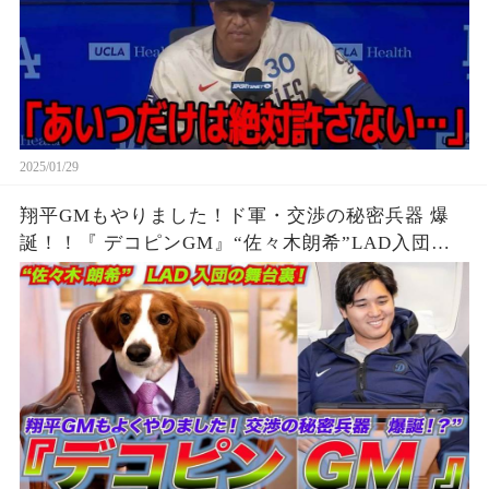
2025/01/29
翔平GMもやりました！ド軍・交渉の秘密兵器 爆
誕！！『 デコピンGM』“佐々木朗希”LAD入団の
舞台裏！！