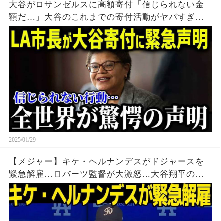
大谷がロサンゼルスに高額寄付「信じられない金
額だ…」大谷のこれまでの寄付活動がヤバすぎ
る！【海外の反応/MLB/メジャー/野球】
2025/01/29
【メジャー】キケ・ヘルナンデスがドジャースを
緊急解雇…ロバーツ監督が大激怒…大谷翔平の巻
き込まれた事件に一同驚愕…！