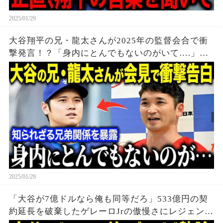
2025/01/29
大谷翔平の兄・龍太さんが2025年の監督会合で衝
撃発言！？「身内にとんでもないのがいて….」兄
が語る知られざる弟・翔平選手を大暴露【海外の
反応/MLB/メジャー/野球】
2025/01/29
「大谷が7億ドルなら俺も同等だろ」533億円の契
約延長を破棄したゲレーロJrの傲慢さにレジェン