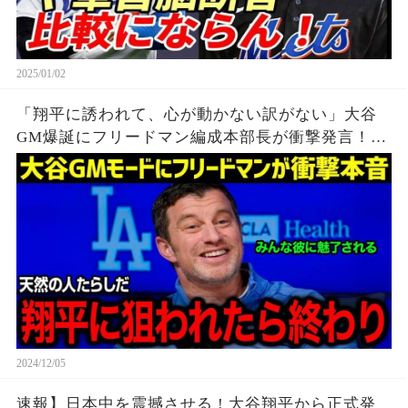
2025/01/02
「翔平に誘われて、心が動かない訳がない」大谷
GM爆誕にフリードマン編成本部長が衝撃発言！
2025年連覇を目指すドジャースに起きた異常事態
にMLB業界仰天！【海外の反応/MLB/大谷翔平/ス
ネル】
2024/12/05
速報】日本中を震撼させる ! 大谷翔平から正式発