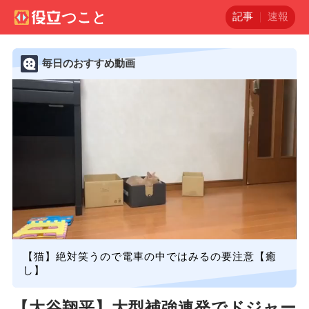
記事
速報
毎日のおすすめ動画
【猫】絶対笑うので電車の中ではみるの要注意【癒
し】
【大谷翔平】大型補強連発でドジャー