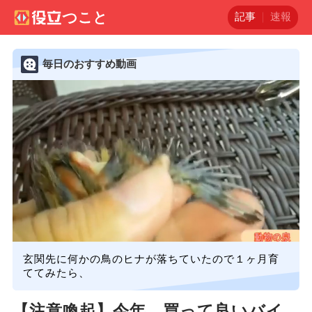
記事
速報
毎日のおすすめ動画
玄関先に何かの鳥のヒナが落ちていたので１ヶ月育
ててみたら、
【注意喚起】今年、買って良いバイ